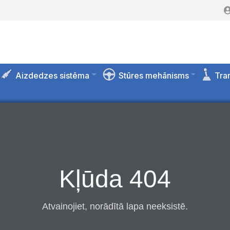
Aizdedzes sistēma
Stūres mehānisms
Tra
Kļūda 404
Atvainojiet, norādītā lapa neeksistē.