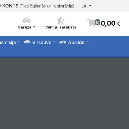
KONTS
(Pieslēgšanās un reģistrācija)
LV
0
,
00
0
€
Garāža
Vēlmju saraksts
nsmisija
Virsbūve
Apsilde