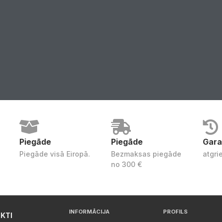
Piegāde
Piegāde
Gara
Piegāde visā Eiropā.
Bezmaksas piegāde
atgri
no 300 €
INFORMĀCIJA
PROFILS
KTI