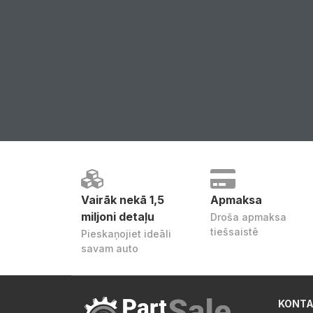
Vairāk nekā 1,5
Apmaksa
miljoni detaļu
Droša apmaksa
tiešsaistē
Pieskaņojiet ideāli
savam auto
KONTA