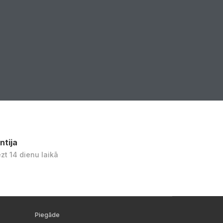
ntija
ezt 14 dienu laikā
Piegāde