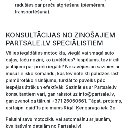
radušies par preču atgriešanu (piemēram,
transportēšana).
KONSULTĀCIJAS NO ZINOŠAJIEM
PARTSALE.LV SPECIĀLISTIEM
Vēlies iegādāties motocikla, vieglā vai smagā auto
daļas, taču nezini, ko izvēlēties? Iespējams, tev ir citi
jautājumi par preču iegādi? Nekavējies un sazinies ar
mūsu lielisko komandu, kas tev noteikti palīdzēs rast
piemērotāko risinājumu, turklāt to paveiks pēc
iespējas ātrāk un efektīvāk. Sazināties ar Partsale.lv
konsultantiem vari, gan rakstot uz
info@partsale.lv
,
gan zvanot pa tālruni +371 26060661. Tāpat, protams,
esi laipni gaidīts pie mums Rīgā, Ķengaraga iela 2e!
Palutini savu motociklu vai automašīnu ar jaunām,
kvalitatīvām detaļām no Partsale.lv!