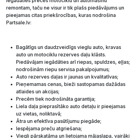
iegādāties preces motociklu un automašīnu
remontam, taču ne visur ir tik plašs piedāvājums un
pieejamas citas priekšrocības, kuras nodrošina
Partsale.lv:
Bagātīgs un daudzveidīgs vieglu auto, kravas
auto un motociklu rezerves daļu klāsts.
Piedāvājam iegādāties arī riepas, spuldzes, eļļas;
nodrošinām riepu servisa pakalpojumus;
Auto rezerves daļas ir jaunas un kvalitatīvas;
Pieņemamas cenas, bieži sastopamas dažādas
atlaides un akcijas;
Precēm tiek nodrošināta garantija;
Liela daļa pieprasītāko auto detaļu ir pieejamas
uz vietas, noliktavā;
Ātra un efektīva pasūtījumu piegāde;
Iespējama preču atgriešana;
Viegli pārskatāma un lietojama mājaslapa, vairāki