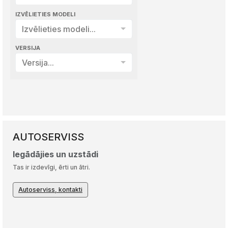
BEZMAKSAS PIEGĀDE
IZVĒLIETIES MODELI
Iepērcies par vairāk nekā 300 €
Izvēlieties modeli...
Bezmaksas piegāde visu janvāri
VERSIJA
APMAKSA UN PIEGĀDE
Versija...
AUTOSERVISS
Iegādājies un uzstādi
Tas ir izdevīgi, ērti un ātri.
Autoserviss, kontakti