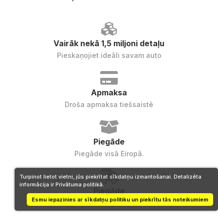
Vairāk nekā 1,5 miljoni detaļu
Pieskaņojiet ideāli savam auto
Apmaksa
Droša apmaksa tiešsaistē
Piegāde
Piegāde visā Eiropā.
Turpinot lietot vietni, jūs piekrītat sīkdatņu izmantošanai. Detalizēta
informācija ir Privātuma politikā.
Piegāde
Esmu iepazinies ar sīkdatņu politiku un piekrītu tās noteikumiem
Bezmaksas piegāde no 300 €