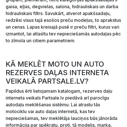
gaisa, eļļas, degvielas, salona, hidrauliskais un darba
hidrauliskais filtrs. Savukārt, atverot apakšsadaļu,
redzēsi visus tajā esošos preču modeļus, to aprakstus
un cenas. Lapas kreisajā pusē ir preču filtri, kurus vari
izmantot, lai atlasītu tev nepieciešamās autodaļas pēc
to zīmola un citiem parametriem.
KĀ MEKLĒT MOTO UN AUTO
REZERVES DAĻAS INTERNETA
VEIKALĀ PARTSALE.LV?
Papildus ērti lietojamam katalogam, rezerves daļu
interneta veikals Partsale.lv piedāvā arī parocīgu
autodaļu meklēšanas sistēmu. Lai atrastu tās
motociklu vai auto daļas internetā, kas tev
nepieciešamas, tev meklētāja lauciņos būs jānorāda
informācija par spēkratu, proti, tā modelis, marka,