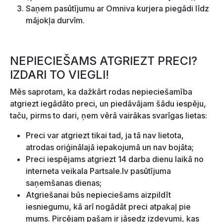
Saņem pasūtījumu ar Omniva kurjera piegādi līdz
mājokļa durvīm.
NEPIECIEŠAMS ATGRIEZT PRECI?
IZDARI TO VIEGLI!
Mēs saprotam, ka dažkārt rodas nepieciešamība
atgriezt iegādāto preci, un piedāvājam šādu iespēju,
taču, pirms to dari, ņem vērā vairākas svarīgas lietas:
Preci var atgriezt tikai tad, ja tā nav lietota,
atrodas oriģinālajā iepakojumā un nav bojāta;
Preci iespējams atgriezt 14 darba dienu laikā no
interneta veikala Partsale.lv pasūtījuma
saņemšanas dienas;
Atgriešanai būs nepieciešams aizpildīt
iesniegumu, kā arī nogādāt preci atpakaļ pie
mums. Pircējam pašam ir jāsedz izdevumi, kas