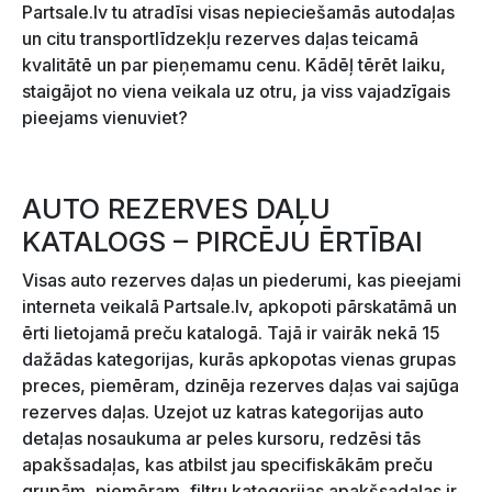
Partsale.lv tu atradīsi visas nepieciešamās autodaļas
un citu transportlīdzekļu rezerves daļas teicamā
kvalitātē un par pieņemamu cenu. Kādēļ tērēt laiku,
staigājot no viena veikala uz otru, ja viss vajadzīgais
pieejams vienuviet?
AUTO REZERVES DAĻU
KATALOGS – PIRCĒJU ĒRTĪBAI
Visas auto rezerves daļas un piederumi, kas pieejami
interneta veikalā Partsale.lv, apkopoti pārskatāmā un
ērti lietojamā preču katalogā. Tajā ir vairāk nekā 15
dažādas kategorijas, kurās apkopotas vienas grupas
preces, piemēram, dzinēja rezerves daļas vai sajūga
rezerves daļas. Uzejot uz katras kategorijas auto
detaļas nosaukuma ar peles kursoru, redzēsi tās
apakšsadaļas, kas atbilst jau specifiskākām preču
grupām, piemēram, filtru kategorijas apakšsadaļas ir