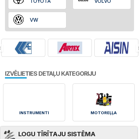
TOYOTA
VOLVO
VW
‹
IZVĒLIETIES DETAĻU KATEGORIJU
INSTRUMENTI
MOTOREĻĻA
LOGU TĪRĪTAJU SISTĒMA