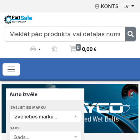
KONTS
LV
0
0
,
00
€
Auto izvēle
IZVĒLIETIES MARKU
Previous
Next
Izvēlieties marku...
GADS
Gads...