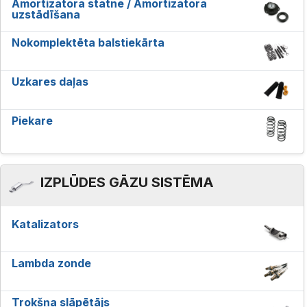
Amortizatora statne / Amortizatora
uzstādīšana
Nokomplektēta balstiekārta
Uzkares daļas
Piekare
IZPLŪDES GĀZU SISTĒMA
Katalizators
Lambda zonde
Trokšņa slāpētājs