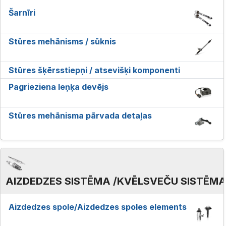
Šarnīri
Stūres mehānisms / sūknis
Stūres šķērsstiepņi / atsevišķi komponenti
Pagrieziena leņķa devējs
Stūres mehānisma pārvada detaļas
AIZDEDZES SISTĒMA /KVĒLSVEČU SISTĒM
Aizdedzes spole/Aizdedzes spoles elements