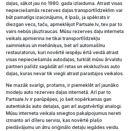
daļas, sākot jau no 1980. gada izlaiduma. Atrast visas
nepieciešamās rezerves daļas transportlīdzeklim var
būt pamatīgs izaicinājums, it īpaši, ja spēkrats ir
diezgan vecs, taču, apmeklējot Partsale.lv, tev par to
vairs nebūs jāuztraucas. Mūsu rezerves daļu interneta
veikals apmierina ne tikai transportlīdzekļu
saimniekus un mehāniķus, bet arī automašīnu
restauratorus, kuri novērtē iespēju ērtā veidā atrast
visas nepieciešamās autodaļas, turklāt mūsu ārvalstu
partneri palīdz sagādāt arī retas un ekskluzīvas auto
daļas, kuras nevar tik viegli atrast parastajos veikalos.
Ne mazāk svarīgi, protams, ir piemeklēt arī jaunāko
modeļu auto rezerves daļas internetā. Arī par to
Partsale.lv ir parūpējies, jo šeit nopērkamas gan
autentiskās auto detaļas, gan arī augstvērtīgi analogi.
Mūsu interneta veikala sniegtos pakalpojumus nereti
izmanto arī dīleru servisi, kas novērtē plašo
piedāvājumu un ātru oriģinālo detaļu iegādes veidu.