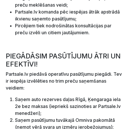
preču meklēšanas veidi;
Partsale.lv komanda pēc iespējas ātrāk apstrādā
ikvienu saņemto pasūtījumu;
Pircējiem tiek nodrošinātas konsultācijas par
preču izvēli un citiem jautājumiem.
PIEGĀDĀSIM PASŪTĪJUMU ĀTRI UN
EFEKTĪVI!
Partsale.lv piedāvā operatīvu pasūtījumu piegādi. Tev
ir iespēja izvēlēties no trim preču saņemšanas
veidiem:
Saņem auto rezerves daļas Rīgā, Ķengaraga iela
2e bez maksas (iepriekš sazinoties ar Partsale.lv
menedžeri);
Saņem pasūtījumu tuvākajā Omniva pakomātā
(ņemot vērā svara un izmēru ierobežojumus);