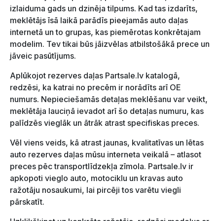
izlaiduma gads un dzinēja tilpums. Kad tas izdarīts,
meklētājs īsā laikā parādīs pieejamās auto daļas
internetā un to grupas, kas piemērotas konkrētajam
modelim. Tev tikai būs jāizvēlas atbilstošākā prece un
jāveic pasūtījums.
Aplūkojot rezerves daļas Partsale.lv katalogā,
redzēsi, ka katrai no precēm ir norādīts arī OE
numurs. Nepieciešamās detaļas meklēšanu var veikt,
meklētāja lauciņā ievadot arī šo detaļas numuru, kas
palīdzēs vieglāk un ātrāk atrast specifiskas preces.
Vēl viens veids, kā atrast jaunas, kvalitatīvas un lētas
auto rezerves daļas mūsu interneta veikalā – atlasot
preces pēc transportlīdzekļa zīmola. Partsale.lv ir
apkopoti vieglo auto, motociklu un kravas auto
ražotāju nosaukumi, lai pircēji tos varētu viegli
pārskatīt.