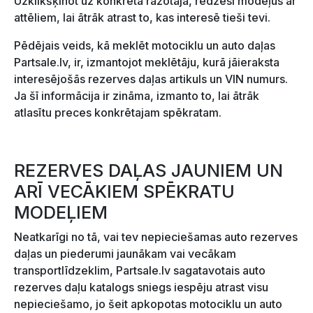
Uzklikšķinot uz konkrēta ražotāja, redzēsi modeļus ar
attēliem, lai ātrāk atrast to, kas interesē tieši tevi.
Pēdējais veids, kā meklēt motociklu un auto daļas
Partsale.lv, ir, izmantojot meklētāju, kurā jāieraksta
interesējošās rezerves daļas artikuls un VIN numurs.
Ja šī informācija ir zināma, izmanto to, lai ātrāk
atlasītu preces konkrētajam spēkratam.
REZERVES DAĻAS JAUNIEM UN
ARĪ VECĀKIEM SPĒKRATU
MODEĻIEM
Neatkarīgi no tā, vai tev nepieciešamas auto rezerves
daļas un piederumi jaunākam vai vecākam
transportlīdzeklim, Partsale.lv sagatavotais auto
rezerves daļu katalogs sniegs iespēju atrast visu
nepieciešamo, jo šeit apkopotas motociklu un auto