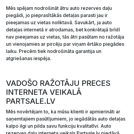
Mēs spējam nodrošināt ātru auto rezerves daļu
piegādi, jo pieprasītākās detaļas parasti jau ir
pieejamas uz vietas noliktavā. Savukārt, ja auto
detaļas internetā ir atrodamas, bet konkrētajā brīdī
nav pieejamas uz vietas, tās ātri pasūtam no ražotāja
un vienojamies ar pircēju par viņam ērtāko piegādes
laiku. Precēm tiek nodrošināta garantija un
atgriešanas iespēja.
VADOŠO RAŽOTĀJU PRECES
INTERNETA VEIKALĀ
PARTSALE.LV
Mēs novērtējam to, ka mūsu klienti ir apmierināti ar
saņemtajiem pasūtījumiem, jo iegādātās auto detaļas
kalpo ilgi un pilda savu funkciju kvalitatīvi. Auto
rezerves daļu interneta veikals Partsale.lv piedāvā