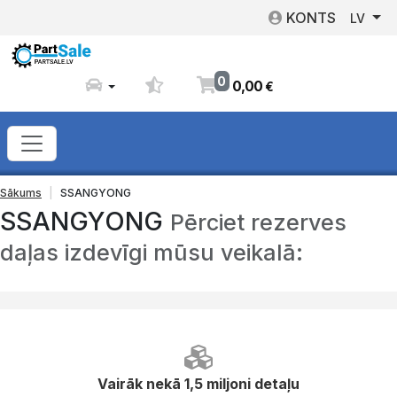
KONTS
LV
0
0
,
00
€
Sākums
SSANGYONG
SSANGYONG
Pērciet rezerves
daļas izdevīgi mūsu veikalā:
Vairāk nekā 1,5 miljoni detaļu