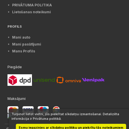
PRIVĀTUMA POLITIKA
Lietošanas noteikumi
PROFILS
Mani auto
Mani pasūtījumi
Mans Profils
Piegāde
Maksājumi
Turpinot lietot vietni, jūs piekrītat sīkdatņu izmantošanai. Detalizēta
informācija ir Privātuma politikā.
Esmu iepazinies ar sīkdatņu politiku un piekrītu tās noteikumiem
© copyright 2025