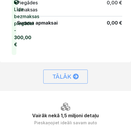
Piegādes
0,00
€
Līdz
izmaksas
bezmaksas
Summa apmaksai
0,00
€
piegādei
-
300,00
€
TĀLĀK
Vairāk nekā 1,5 miljoni detaļu
Pieskaņojiet ideāli savam auto