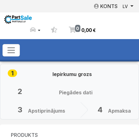
KONTS
LV
0
0
,
00
€
1
Iepirkumu grozs
2
Piegādes dati
3
4
Apstiprinājums
Apmaksa
PRODUKTS