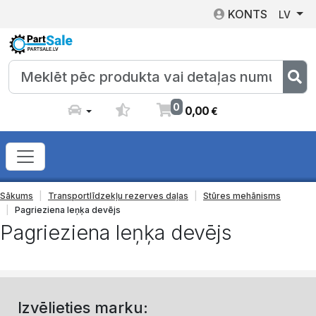
KONTS
LV
0
0
,
00
€
Sākums
Transportlīdzekļu rezerves daļas
Stūres mehānisms
Pagrieziena leņķa devējs
Pagrieziena leņķa devējs
Izvēlieties marku: