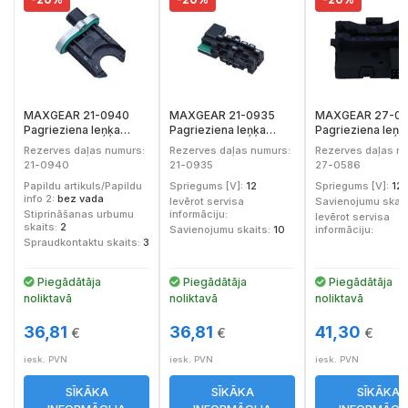
MAXGEAR 21-0940
MAXGEAR 21-0935
MAXGEAR 27-0
Pagrieziena leņķa
Pagrieziena leņķa
Pagrieziena leņķ
devējs
devējs
devējs
Rezerves daļas numurs:
Rezerves daļas numurs:
Rezerves daļas n
21-0940
21-0935
27-0586
Papildu artikuls/Papildu
Spriegums [V]:
12
Spriegums [V]:
12
info 2:
bez vada
Ievērot servisa
Savienojumu skait
Stiprināšanas urbumu
informāciju:
Ievērot servisa
skaits:
2
Savienojumu skaits:
10
informāciju:
Spraudkontaktu skaits:
3
Piegādātāja
Piegādātāja
Piegādātāja
noliktavā
noliktavā
noliktavā
36,81
36,81
41,30
€
€
€
iesk. PVN
iesk. PVN
iesk. PVN
SĪKĀKA
SĪKĀKA
SĪKĀKA