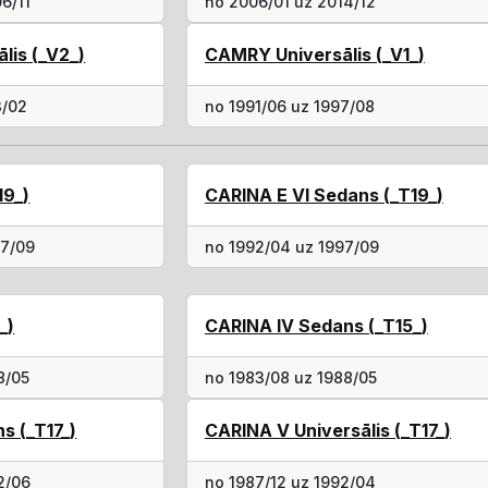
6/11
no 2006/01 uz 2014/12
lis (_V2_)
CAMRY Universālis (_V1_)
3/02
no 1991/06 uz 1997/08
19_)
CARINA E VI Sedans (_T19_)
97/09
no 1992/04 uz 1997/09
_)
CARINA IV Sedans (_T15_)
8/05
no 1983/08 uz 1988/05
s (_T17_)
CARINA V Universālis (_T17_)
2/06
no 1987/12 uz 1992/04