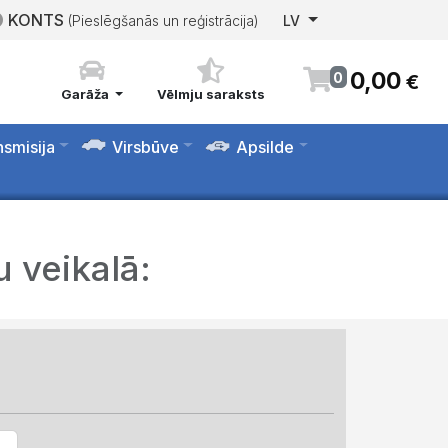
KONTS
(Pieslēgšanās un reģistrācija)
LV
0
,
00
0
€
Garāža
Vēlmju saraksts
nsmisija
Virsbūve
Apsilde
 veikalā: