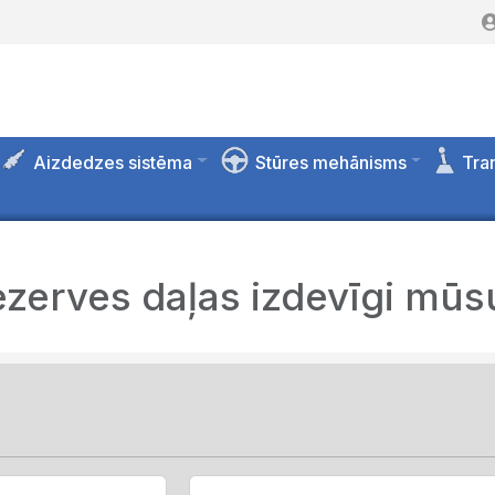
Aizdedzes sistēma
Stūres mehānisms
Tra
ezerves daļas izdevīgi mūsu