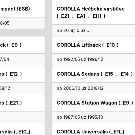
mpact (E8B)
COROLLA Hečbeka virsbūve
(_E21_, _EA1_, _EH1_)
88/05
no 2018/10 uz ..
ck (_E9_)
COROLLA Liftback (_E10_)
97/04
no 1992/05 uz 1999/12
s (_E12_)
COROLLA Sedans (_E15_, _E14_)
08/12
no 2006/10 uz 2018/12
s (_E21_)
COROLLA Station Wagon (_E9_)
no 1987/05 uz 1995/10
ālis (_E10_)
COROLLA Universālis (_E11_)