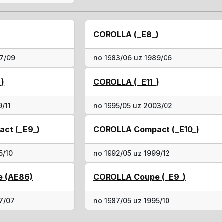
)
COROLLA (_E8_)
87/09
no 1983/06 uz 1989/06
_)
COROLLA (_E11_)
9/11
no 1995/05 uz 2003/02
ct (_E9_)
COROLLA Compact (_E10_)
5/10
no 1992/05 uz 1999/12
 (AE86)
COROLLA Coupe (_E9_)
87/07
no 1987/05 uz 1995/10