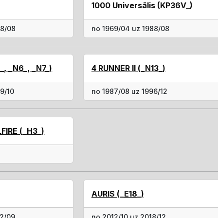
1000 Universālis (KP36V_)
88/08
no 1969/04 uz 1988/08
_, _N6_, _N7_)
4 RUNNER II (_N13_)
9/10
no 1987/08 uz 1996/12
FIRE (_H3_)
AURIS (_E18_)
12/09
no 2012/10 uz 2018/12