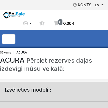
KONTS
LV
0
0
,
00
€
Sākums
ACURA
ACURA
Pērciet rezerves daļas
izdevīgi mūsu veikalā:
Izvēlieties modeli :