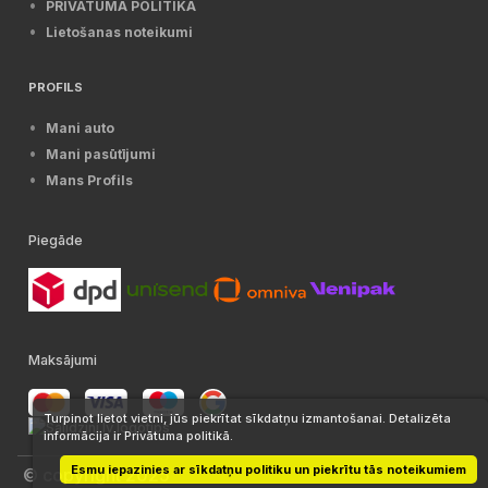
PRIVĀTUMA POLITIKA
Lietošanas noteikumi
PROFILS
Mani auto
Mani pasūtījumi
Mans Profils
Piegāde
Maksājumi
Turpinot lietot vietni, jūs piekrītat sīkdatņu izmantošanai. Detalizēta
informācija ir Privātuma politikā.
Esmu iepazinies ar sīkdatņu politiku un piekrītu tās noteikumiem
© copyright 2025