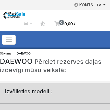
KONTS
LV
0
0
,
00
€
Sākums
DAEWOO
DAEWOO
Pērciet rezerves daļas
izdevīgi mūsu veikalā:
Izvēlieties modeli :