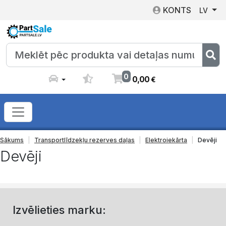
KONTS
LV
0
0
,
00
€
Sākums
Transportlīdzekļu rezerves daļas
Elektroiekārta
Devēji
Devēji
Izvēlieties marku: