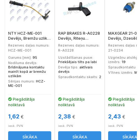
NTY HCZ-ME-001
RAP BRAKES R-A0228
MAXGEAR 21-02
Devējs, Bremžu uzliku
Devējs, Riteņu
Devējs, Dzesēša
nodilums
griešanās ātrums
šķidruma temper
Rezerves daļas numurs:
Rezerves daļas numurs:
Rezerves daļas n
HCZ-ME-001
R-A0228
21-0234
Garums [mm]:
95
Uzstādīšanas puse:
Uzgriežņu atslēga
Priekšējais tilts pa labi
izmērs:
19
Nodiluma devējs:
Brīdinājuma kontaktu
Devēja tips:
aktīvais
Spraudkontaktu sk
mainīt kopā ar bremžu
devējs
Vītnes izmērs:
M1
uzlikām
Spraudkontaktu skaits:
2
Sērijas numurs:
HCZ-
ME-001
Piegādātāja
Piegādātāja
Piegādātāja
noliktavā
noliktavā
noliktavā
1,62
2,38
2,43
€
€
€
iesk. PVN
iesk. PVN
iesk. PVN
SĪKĀKA
SĪKĀKA
SĪKĀKA