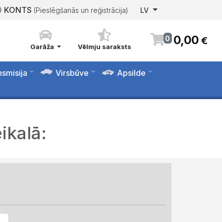
KONTS
(Pieslēgšanās un reģistrācija)
LV
0
,
00
0
€
Garāža
Vēlmju saraksts
nsmisija
Virsbūve
Apsilde
ikalā: