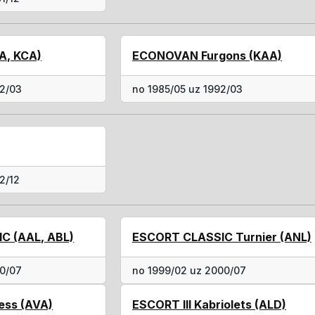
A, KCA)
ECONOVAN Furgons (KAA)
92/03
no 1985/05 uz 1992/03
2/12
C (AAL, ABL)
ESCORT CLASSIC Turnier (ANL)
00/07
no 1999/02 uz 2000/07
ess (AVA)
ESCORT III Kabriolets (ALD)