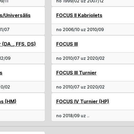
9/11
no 1999/02 uz 2007/12
s/Universālis
FOCUS II Kabriolets
11/07
no 2006/10 uz 2010/09
r (DA_, FFS, DS)
FOCUS III
12/09
no 2010/07 uz 2020/02
s
FOCUS III Turnier
20/02
no 2010/07 uz 2020/02
ns (HM)
FOCUS IV Turnier (HP)
no 2018/09 uz ..