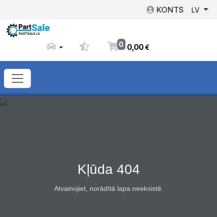
KONTS
LV
0
0
,
00
€
Kļūda 404
Atvainojiet, norādītā lapa neeksistē.