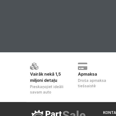
Vairāk nekā 1,5
Apmaksa
miljoni detaļu
Droša apmaksa
tiešsaistē
Pieskaņojiet ideāli
savam auto
KONTA