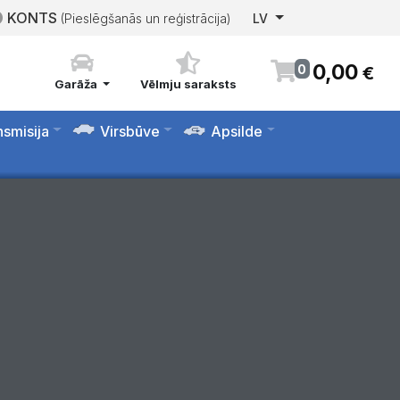
KONTS
(Pieslēgšanās un reģistrācija)
LV
0
,
00
0
€
Garāža
Vēlmju saraksts
nsmisija
Virsbūve
Apsilde