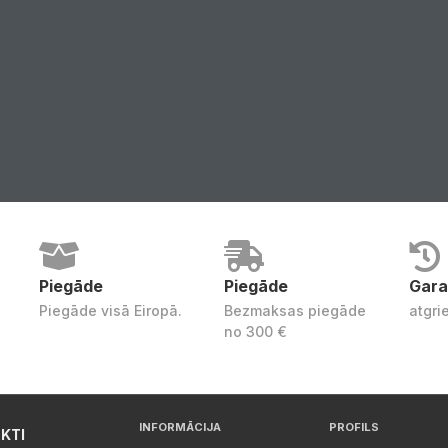
Piegāde
Piegāde
Gara
Piegāde visā Eiropā.
Bezmaksas piegāde
atgri
no 300 €
INFORMĀCIJA
PROFILS
KTI