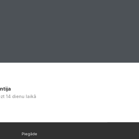
ntija
ezt 14 dienu laikā
Piegāde