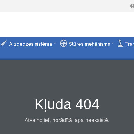
Aizdedzes sistēma
Stūres mehānisms
Tra
Kļūda 404
Atvainojiet, norādītā lapa neeksistē.