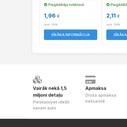
Piegādātāja noliktavā
Piegādātā
1,96
2,11
€
€
iesk. PVN
iesk. PVN
SĪKĀKA INFORMĀCIJA
SĪKĀKA
Vairāk nekā 1,5
Apmaksa
miljoni detaļu
Droša apmaksa
tiešsaistē
Pieskaņojiet ideāli
savam auto