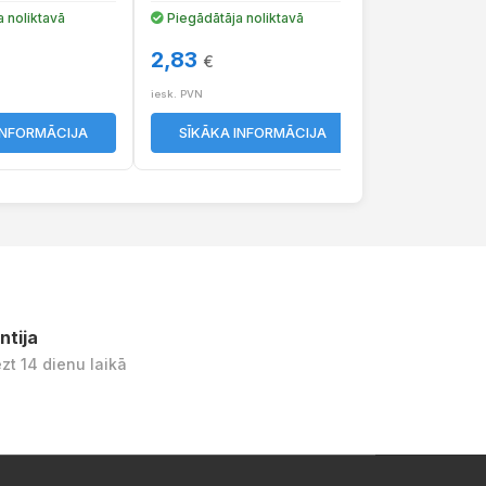
 noliktavā
Piegādātāja noliktavā
Piegādātāja 
2,83
2,92
€
€
iesk. PVN
iesk. PVN
INFORMĀCIJA
SĪKĀKA INFORMĀCIJA
SĪKĀKA I
ntija
ezt 14 dienu laikā