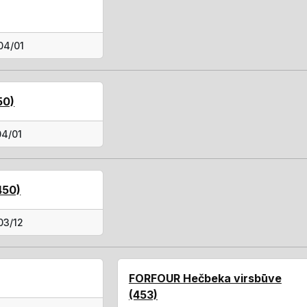
04/01
50)
04/01
450)
03/12
FORFOUR Hečbeka virsbūve
(453)