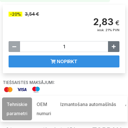
3,54 €
-20%
2,83
€
iesk. 21% PVN
NOPIRKT
TIEŠSAISTES MAKSĀJUMI:
Tehniskie
OEM
Izmantošana automašīnās
A
parametri
numuri