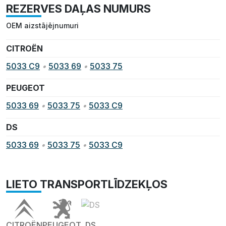
REZERVES DAĻAS NUMURS
OEM aizstājējnumuri
CITROËN
5033 C9
•
5033 69
•
5033 75
PEUGEOT
5033 69
•
5033 75
•
5033 C9
DS
5033 69
•
5033 75
•
5033 C9
LIETO TRANSPORTLĪDZEKĻOS
CITROËN
PEUGEOT
DS