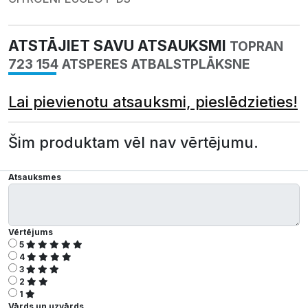
ATSTĀJIET SAVU ATSAUKSMI
TOPRAN
723 154 ATSPERES ATBALSTPLĀKSNE
Lai pievienotu atsauksmi, pieslēdzieties!
Šim produktam vēl nav vērtējumu.
Atsauksmes
Vērtējums
5
4
3
2
1
Vārds un uzvārds