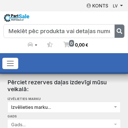
KONTS
LV
0
0
,
00
€
Pērciet rezerves daļas izdevīgi mūsu
veikalā:
IZVĒLIETIES MARKU
Izvēlieties marku...
GADS
Gads...