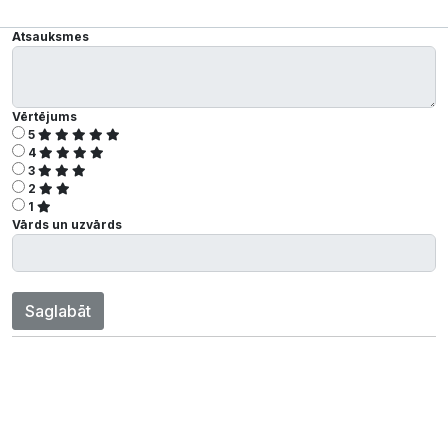
Atsauksmes
Vērtējums
5
4
3
2
1
Vārds un uzvārds
Saglabāt