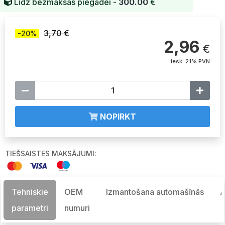
Līdz bezmaksas piegādei -
300.00
€
3,70 €
-20%
2,96
€
iesk. 21% PVN
NOPIRKT
TIEŠSAISTES MAKSĀJUMI:
Tehniskie
OEM
Izmantošana automašīnās
A
parametri
numuri