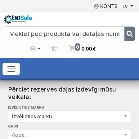
KONTS
LV
0
0
,
00
€
Pērciet rezerves daļas izdevīgi mūsu
veikalā:
IZVĒLIETIES MARKU
Izvēlieties marku...
GADS
Gads...