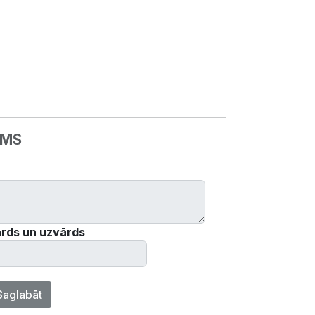
UMS
rds un uzvārds
Saglabāt