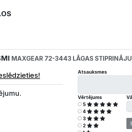
ĻOS
SMI
MAXGEAR 72-3443 LĀGAS STIPRINĀJ
Atsauksmes
eslēdzieties!
ējumu.
Vērtējums
Vā
5
4
3
2