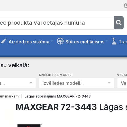
Aizdedzes sistēma
Stūres mehānisms
Tra
su veikalā:
IZVĒLIETIES MODELI
VERS
...
Izvēlieties modeli...
Ver
isām markām
Lāgas stiprinājums MAXGEAR 72-3443
MAXGEAR 72-3443
Lāgas 