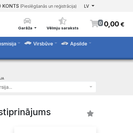
KONTS
(Pieslēgšanās un reģistrācija)
LV
0
,
00
0
€
Garāža
Vēlmju saraksts
nsmisija
Virsbūve
Apsilde
IJA
sija...
stiprinājums