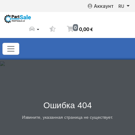
Аккаунт
RU
0
0
,
00
€
Ошибка 404
Извините, указанная страница не существует.