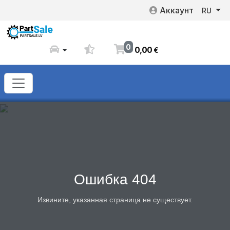
Аккаунт
RU
0
0
,
00
€
Ошибка 404
Извините, указанная страница не существует.