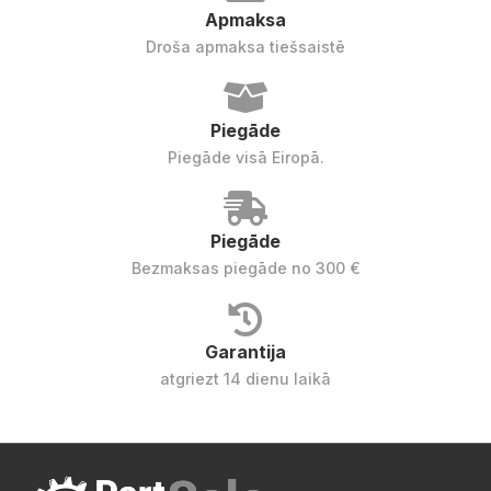
Apmaksa
Droša apmaksa tiešsaistē
Piegāde
Piegāde visā Eiropā.
Piegāde
Bezmaksas piegāde no 300 €
Garantija
atgriezt 14 dienu laikā