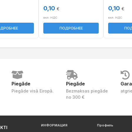
0,10
0,10
€
€
вкл. НДС
вкл. НДС
ДРОБНЕЕ
ПОДРОБНЕЕ
ПОД
Piegāde
Piegāde
Gara
Piegāde visā Eiropā.
Bezmaksas piegāde
atgri
no 300 €
ИНФОРМАЦИЯ
Профиль
KTI