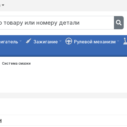
я
игатель
Зажигание
Рулевой механизм
Система смазки
н