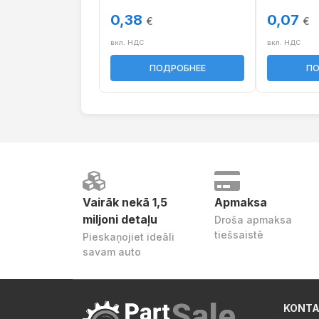
0,38
0,07
€
€
вкл. НДС
вкл. НДС
ПОДРОБНЕЕ
ПО
Vairāk nekā 1,5
Apmaksa
miljoni detaļu
Droša apmaksa
tiešsaistē
Pieskaņojiet ideāli
savam auto
KONTA