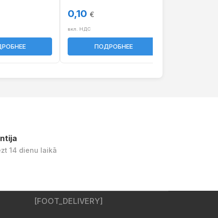
0,10
0,10
€
€
вкл. НДС
вкл. НДС
РОБНЕЕ
ПОДРОБНЕЕ
ПОД
ntija
ezt 14 dienu laikā
[FOOT_DELIVERY]