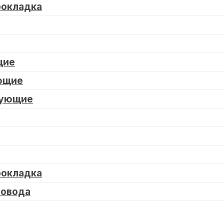
рокладка
щие
ющие
тующие
рокладка
ровода