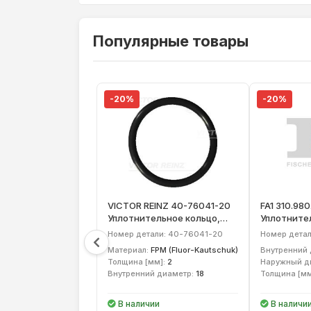
Популярные товары
-20%
-20%
VICTOR REINZ 40-76041-20
FA1 310.980
Уплотнительное кольцо,
Уплотните
резьбовая пробка
резьбовая
Номер детали: 40-76041-20
Номер детал
маслосливн. отверст.
маслосливн
Материал:
FPM (Fluor-Kautschuk)
Внутренний 
Толщина [мм]:
2
Наружный ди
Внутренний диаметр:
18
Толщина [мм
В наличии
В наличи