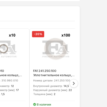
-20%
-20%
010
FA1 241.250.100
FA1 232.150.10
ное кольцо,
Уплотнительное кольцо,
Уплотнительн
робка
резьбовая пробка
резьбовая пр
: 310.980.010
Номер детали: 241.250.100
Номер детали: 
 отверст.
маслосливн. отверст.
маслосливн. 
иаметр:
12
Внутренний диаметр:
14,5
Внутренний ди
метр [мм]:
17
Наружный диаметр [мм]:
22
Наружный диам
:
1,5
Толщина [мм]:
2
Толщина [мм]:
В наличии
В наличии