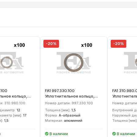
-20%
-20%
.100
FA1 997.330.100
FA1 310.980.
льное кольцо,
Уплотнительное кольцо,
Уплотнитель
 пробка
резьбовая пробка
резьбовая п
и: 310.980.100
Номер детали: 997.330.100
Номер детали
. отверст.
маслосливн. отверст.
маслосливн.
диаметр:
12
Толщина [мм]:
1,5
Внутренний д
аметр [мм]:
17
Форма:
А-образный
Наружный диа
]:
1,5
Материал:
алюминий
Толщина [мм]
и
В наличии
В наличии