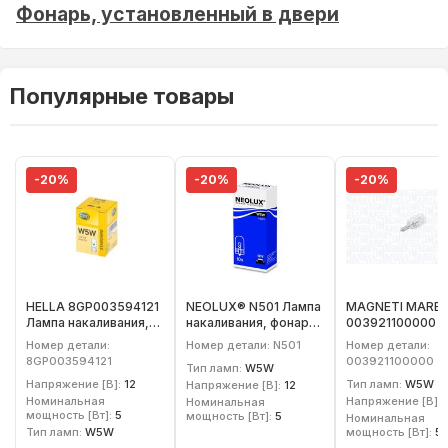
Фонарь, установленный в двери
Популярные товары
-20%
-20%
-20%
HELLA 8GP003594121
NEOLUX® N501 Лампа
MAGNETI MAREL
Лампа накаливания,
накаливания, фонарь
003921100000 
фонарь указателя
указателя поворота
накаливания, ф
Номер детали:
Номер детали: N501
Номер детали:
поворота
освещения
8GP003594121
003921100000
Тип ламп:
W5W
номерного знак
Напряжение [В]:
12
Тип ламп:
W5W
Напряжение [В]:
12
Номинальная
Напряжение [В]:
Номинальная
мощность [Вт]:
5
мощность [Вт]:
5
Номинальная
Тип ламп:
W5W
мощность [Вт]:
5