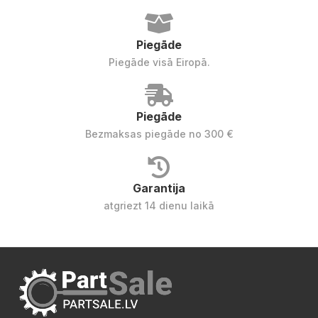
Piegāde
Piegāde visā Eiropā.
Piegāde
Bezmaksas piegāde no 300 €
Garantija
atgriezt 14 dienu laikā