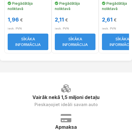
Piegādātāja
Piegādātāja
Piegādātāja
noliktavā
noliktavā
noliktavā
1,96
2,11
2,61
€
€
€
iesk. PVN
iesk. PVN
iesk. PVN
SĪKĀKA
SĪKĀKA
SĪKĀKA
INFORMĀCIJA
INFORMĀCIJA
INFORMĀCI
Vairāk nekā 1,5 miljoni detaļu
Pieskaņojiet ideāli savam auto
Apmaksa