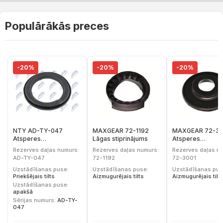
Populārākās preces
-20%
-20%
-20%
NTY AD-TY-047
MAXGEAR 72-1192
MAXGEAR 72-30
Atsperes
Lāgas stiprinājums
Atsperes
atbalstplāksne
atbalstplāksne
Rezerves daļas numurs:
Rezerves daļas numurs:
Rezerves daļas n
AD-TY-047
72-1192
72-3001
Uzstādīšanas puse:
Uzstādīšanas puse:
Uzstādīšanas pus
Priekšējais tilts
Aizmugurējais tilts
Aizmugurējais tilt
Uzstādīšanas puse:
apakšā
Sērijas numurs:
AD-TY-
047