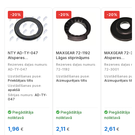
-20%
-20%
-20%
NTY AD-TY-047
MAXGEAR 72-1192
MAXGEAR 72-30
Atsperes
Lāgas stiprinājums
Atsperes
atbalstplāksne
atbalstplāksne
Rezerves daļas numurs:
Rezerves daļas numurs:
Rezerves daļas n
AD-TY-047
72-1192
72-3001
Uzstādīšanas puse:
Uzstādīšanas puse:
Uzstādīšanas pus
Priekšējais tilts
Aizmugurējais tilts
Aizmugurējais tilt
Uzstādīšanas puse:
apakšā
Sērijas numurs:
AD-TY-
047
Piegādātāja
Piegādātāja
Piegādātāja
noliktavā
noliktavā
noliktavā
1,96
2,11
2,61
€
€
€