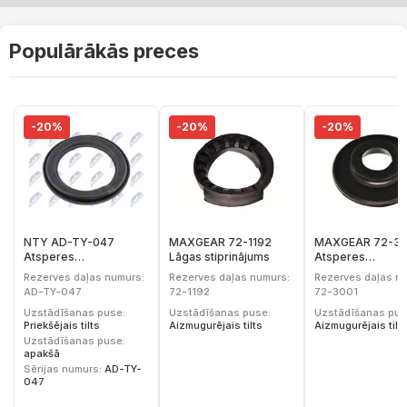
Populārākās preces
-20%
-20%
-20%
NTY AD-TY-047
MAXGEAR 72-1192
MAXGEAR 72-30
Atsperes
Lāgas stiprinājums
Atsperes
atbalstplāksne
atbalstplāksne
Rezerves daļas numurs:
Rezerves daļas numurs:
Rezerves daļas n
AD-TY-047
72-1192
72-3001
Uzstādīšanas puse:
Uzstādīšanas puse:
Uzstādīšanas pus
Priekšējais tilts
Aizmugurējais tilts
Aizmugurējais tilt
Uzstādīšanas puse:
apakšā
Sērijas numurs:
AD-TY-
047