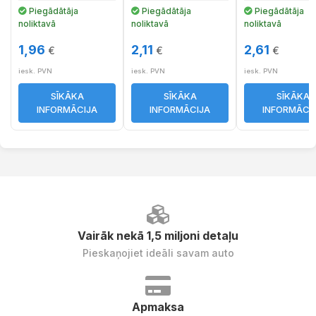
Piegādātāja
Piegādātāja
Piegādātāja
noliktavā
noliktavā
noliktavā
1,96
2,11
2,61
€
€
€
iesk. PVN
iesk. PVN
iesk. PVN
SĪKĀKA
SĪKĀKA
SĪKĀKA
INFORMĀCIJA
INFORMĀCIJA
INFORMĀCI
Vairāk nekā 1,5 miljoni detaļu
Pieskaņojiet ideāli savam auto
Apmaksa