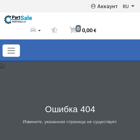
Аккаунт
RU
0
0
,
00
€
Ошибка 404
Извините, указанная страница не существует.