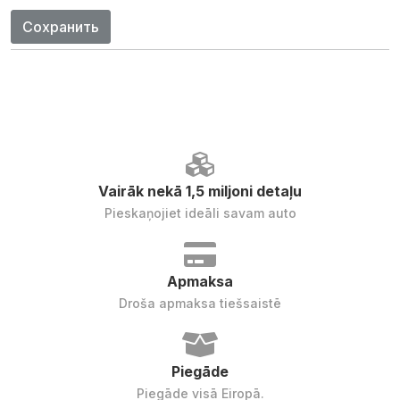
Сохранить
Vairāk nekā 1,5 miljoni detaļu
Pieskaņojiet ideāli savam auto
Apmaksa
Droša apmaksa tiešsaistē
Piegāde
Piegāde visā Eiropā.