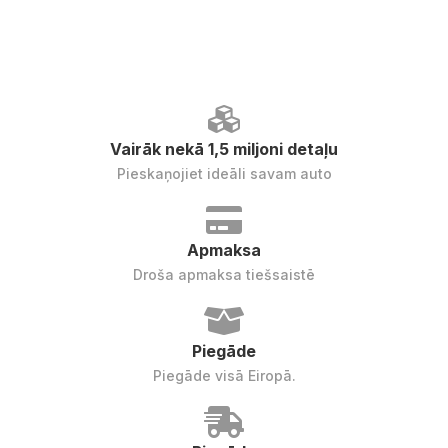
Vairāk nekā 1,5 miljoni detaļu
Pieskaņojiet ideāli savam auto
Apmaksa
Droša apmaksa tiešsaistē
Piegāde
Piegāde visā Eiropā.