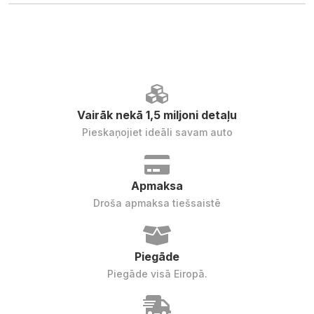
Vairāk nekā 1,5 miljoni detaļu
Pieskaņojiet ideāli savam auto
Apmaksa
Droša apmaksa tiešsaistē
Piegāde
Piegāde visā Eiropā.