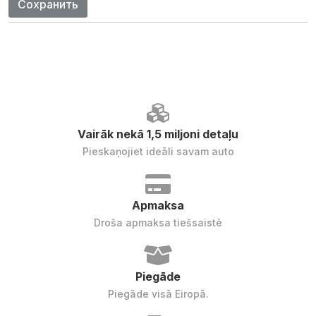
Сохранить
Vairāk nekā 1,5 miljoni detaļu
Pieskaņojiet ideāli savam auto
Apmaksa
Droša apmaksa tiešsaistē
Piegāde
Piegāde visā Eiropā.