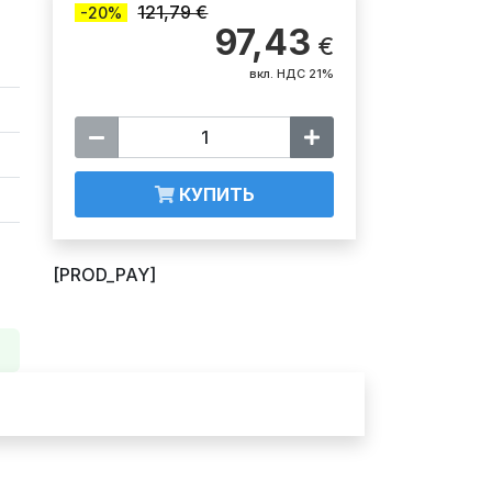
121,79 €
-20%
97,43
€
вкл. НДС 21%
КУПИТЬ
[PROD_PAY]