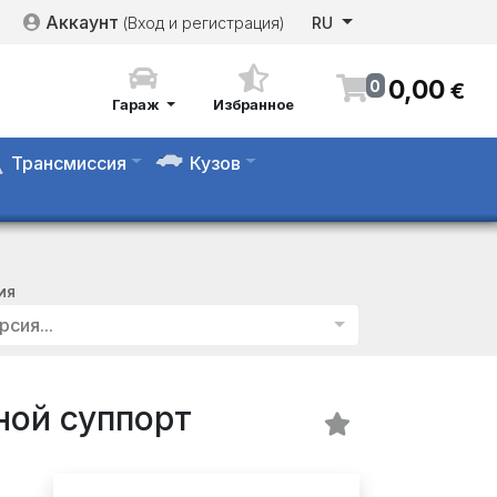
Аккаунт
(Вход и регистрация)
RU
0
,
00
0
€
Гараж
Избранное
Трансмиссия
Кузов
ИЯ
рсия...
ой суппорт