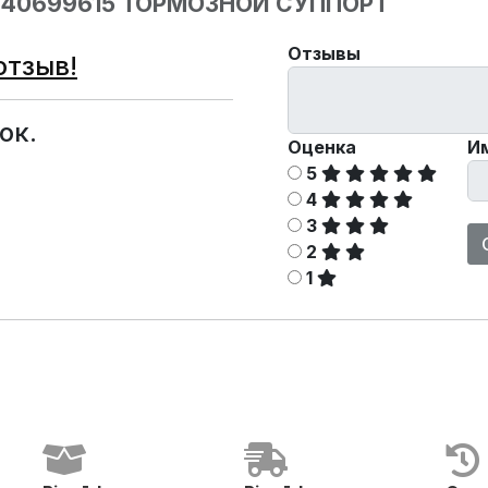
340699615 ТОРМОЗНОЙ СУППОРТ
Отзывы
отзыв!
ок.
Оценка
И
5
4
3
2
1