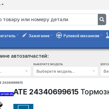
я
игатель
Зажигание
Рулевой механизм
зине автозапчастей:
ВЫБЕРИТЕ МОДЕЛЬ
ВЕРС
.
Выберите модель...
Ве
E 24340699615
ATE 24340699615
Тормозн