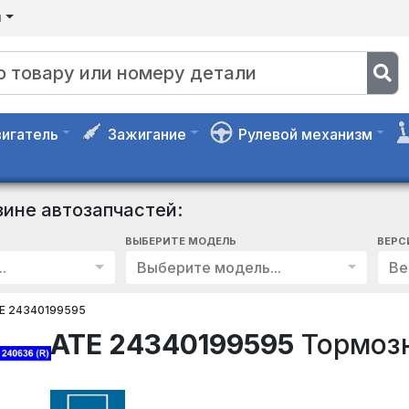
я
игатель
Зажигание
Рулевой механизм
зине автозапчастей:
ВЫБЕРИТЕ МОДЕЛЬ
ВЕРС
.
Выберите модель...
Ве
E 24340199595
ATE 24340199595
Тормозн