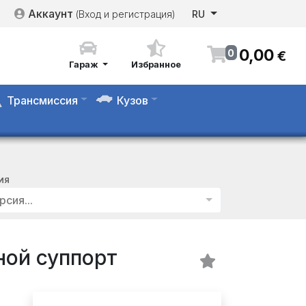
Аккаунт
(Вход и регистрация)
RU
0
,
00
0
€
Гараж
Избранное
Трансмиссия
Кузов
ИЯ
рсия...
ой суппорт