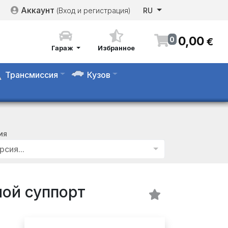
Аккаунт
(Вход и регистрация)
RU
0
,
00
0
€
Гараж
Избранное
Трансмиссия
Кузов
ИЯ
рсия...
ой суппорт