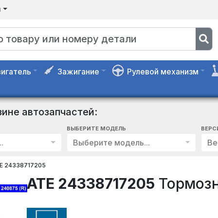
я
игатель
Зажигание
Рулевой механизм
зине автозапчастей:
ВЫБЕРИТЕ МОДЕЛЬ
ВЕРС
.
Выберите модель...
Ве
E 24338717205
ATE 24338717205
Тормозн