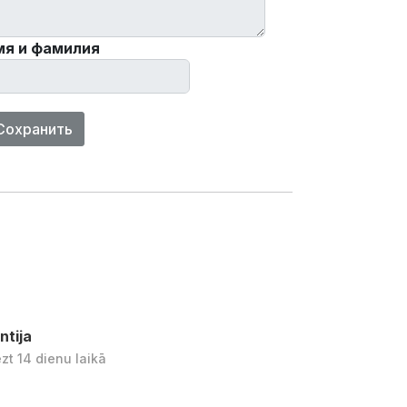
мя и фамилия
Сохранить
ntija
ezt 14 dienu laikā