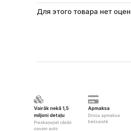
Для этого товара нет оцен
Vairāk nekā 1,5
Apmaksa
miljoni detaļu
Droša apmaksa
tiešsaistē
Pieskaņojiet ideāli
savam auto