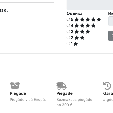
ок.
Оценка
И
5
4
3
2
1
Piegāde
Piegāde
Gara
Piegāde visā Eiropā.
Bezmaksas piegāde
atgri
no 300 €