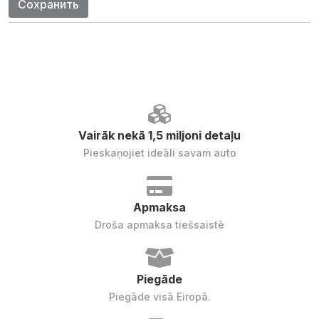
Сохранить
Vairāk nekā 1,5 miljoni detaļu
Pieskaņojiet ideāli savam auto
Apmaksa
Droša apmaksa tiešsaistē
Piegāde
Piegāde visā Eiropā.