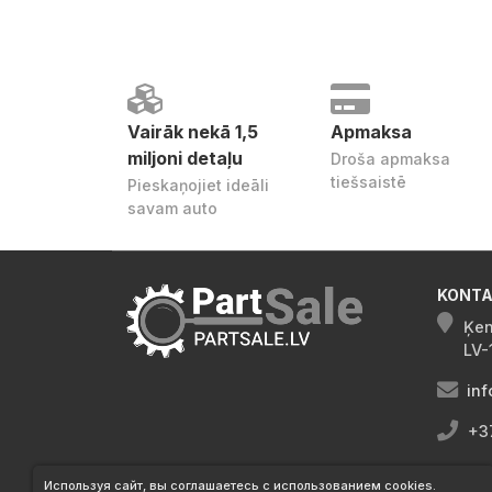
Vairāk nekā 1,5
Apmaksa
miljoni detaļu
Droša apmaksa
tiešsaistē
Pieskaņojiet ideāli
savam auto
KONTA
Ķen
LV-
inf
+3
Используя сайт, вы соглашаетесь с использованием cookies.