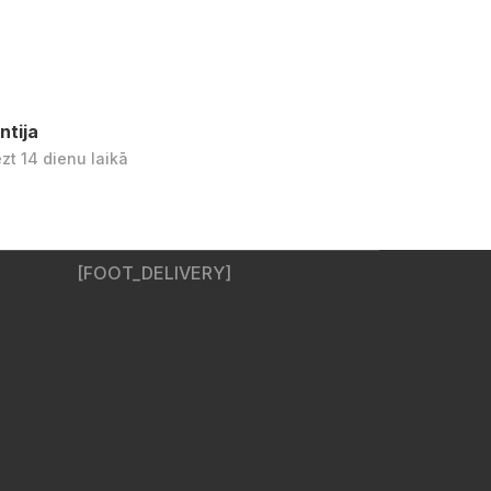
ntija
ezt 14 dienu laikā
[FOOT_DELIVERY]