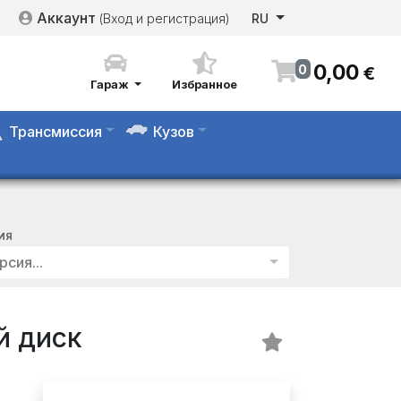
Аккаунт
(Вход и регистрация)
RU
0
,
00
0
€
Гараж
Избранное
Трансмиссия
Кузов
ИЯ
рсия...
й диск