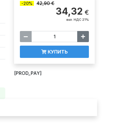
42,90 €
-20%
34,32
€
вкл. НДС 21%
КУПИТЬ
[PROD_PAY]