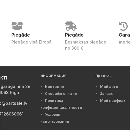
Piegāde
Piegāde
Gara
Piegāde visā Eiropā.
Bezmaksas piegāde
atgri
no 300 €
ИНФОРМАЦИЯ
Профиль
KTI
garaga iela 2e
Контакты
Мой авто
1063 Rīga
Способы оплаты
Заказы
Политика
Мой профиль
o@partsale.lv
конфиденциальности
7126060661
Условия
использования