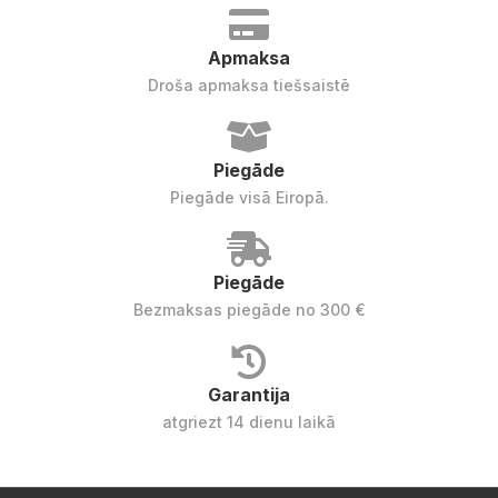
Apmaksa
Droša apmaksa tiešsaistē
Piegāde
Piegāde visā Eiropā.
Piegāde
Bezmaksas piegāde no 300 €
Garantija
atgriezt 14 dienu laikā