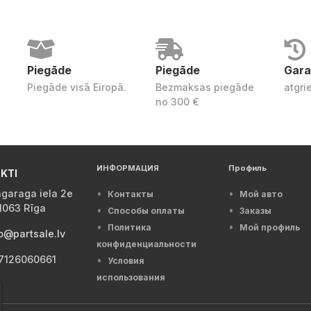
Piegāde
Piegāde
Gara
Piegāde visā Eiropā.
Bezmaksas piegāde
atgri
no 300 €
ИНФОРМАЦИЯ
Профиль
KTI
garaga iela 2e
Контакты
Мой авто
1063 Rīga
Способы оплаты
Заказы
Политика
Мой профиль
o@partsale.lv
конфиденциальности
7126060661
Условия
использования