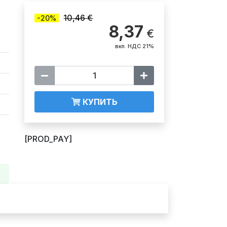
10,46 €
-20%
8,37
€
вкл. НДС 21%
КУПИТЬ
[PROD_PAY]