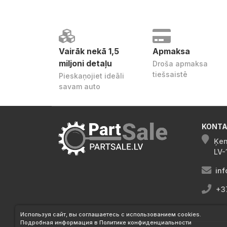
Vairāk nekā 1,5
Apmaksa
miljoni detaļu
Droša apmaksa
tiešsaistē
Pieskaņojiet ideāli
savam auto
KONTA
Ķen
LV-
inf
+3
Используя сайт, вы соглашаетесь с использованием cookies.
Подробная информация в Политике конфиденциальности