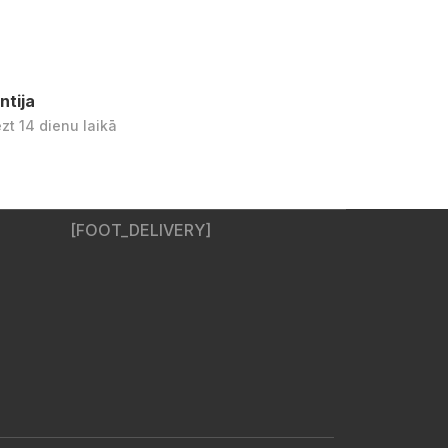
ntija
ezt 14 dienu laikā
[FOOT_DELIVERY]