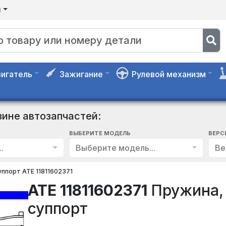
я
игатель
Зажигание
Рулевой механизм
зине автозапчастей:
ВЫБЕРИТЕ МОДЕЛЬ
ВЕРС
.
Выберите модель...
Ве
ппорт ATE 11811602371
ATE 11811602371
Пружина,
суппорт