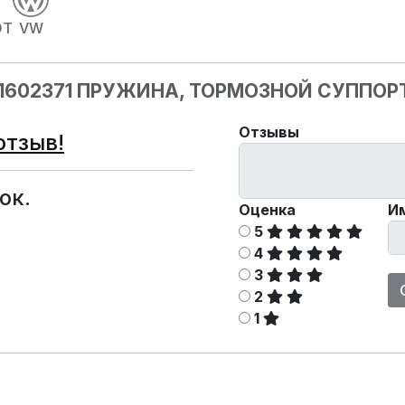
OT
VW
811602371 ПРУЖИНА, ТОРМОЗНОЙ СУППОР
Отзывы
отзыв!
ок.
Оценка
И
5
4
3
2
1