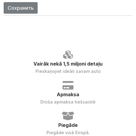
Сохранить
Vairāk nekā 1,5 miljoni detaļu
Pieskaņojiet ideāli savam auto
Apmaksa
Droša apmaksa tiešsaistē
Piegāde
Piegāde visā Eiropā.