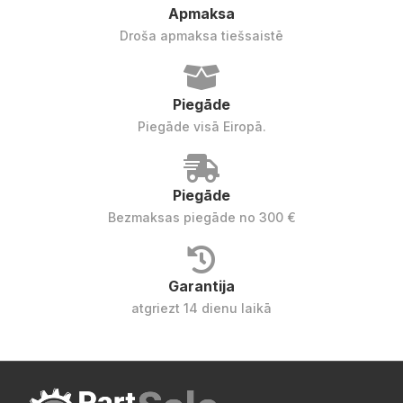
Apmaksa
Droša apmaksa tiešsaistē
Piegāde
Piegāde visā Eiropā.
Piegāde
Bezmaksas piegāde no 300 €
Garantija
atgriezt 14 dienu laikā