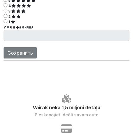
5
4
3
2
1
Имя и фамилия
Сохранить
Vairāk nekā 1,5 miljoni detaļu
Pieskaņojiet ideāli savam auto