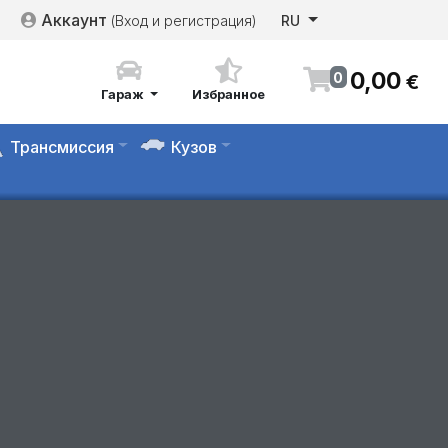
Аккаунт
(Вход и регистрация)
RU
0
,
00
0
€
Гараж
Избранное
Трансмиссия
Кузов