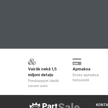
Vairāk nekā 1,5
Apmaksa
miljoni detaļu
Droša apmaksa
tiešsaistē
Pieskaņojiet ideāli
savam auto
KONTA