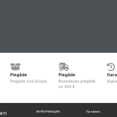
Piegāde
Piegāde
Gara
Piegāde visā Eiropā.
Bezmaksas piegāde
atgri
no 300 €
ИНФОРМАЦИЯ
Профиль
KTI