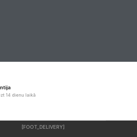
ntija
ezt 14 dienu laikā
[FOOT_DELIVERY]