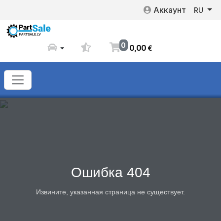
Аккаунт
RU
0
0
,
00
€
Ошибка 404
Извините, указанная страница не существует.