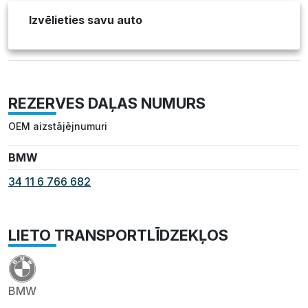
Izvēlieties savu auto
REZERVES DAĻAS NUMURS
OEM aizstājējnumuri
BMW
34 11 6 766 682
LIETO TRANSPORTLĪDZEKĻOS
BMW