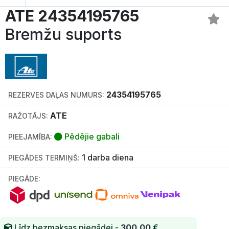
ATE 24354195765
Bremžu suports
24354195765
REZERVES DAĻAS NUMURS:
ATE
RAŽOTĀJS:
Pēdējie gabali
PIEEJAMĪBA:
1 darba diena
PIEGĀDES TERMIŅŠ:
PIEGĀDE:
Līdz bezmaksas piegādei -
300.00
€