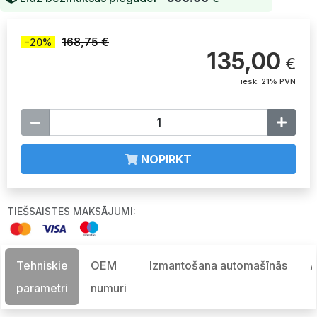
168,75 €
-20%
135,00
€
iesk. 21% PVN
NOPIRKT
TIEŠSAISTES MAKSĀJUMI:
Tehniskie
OEM
Izmantošana automašīnās
A
parametri
numuri