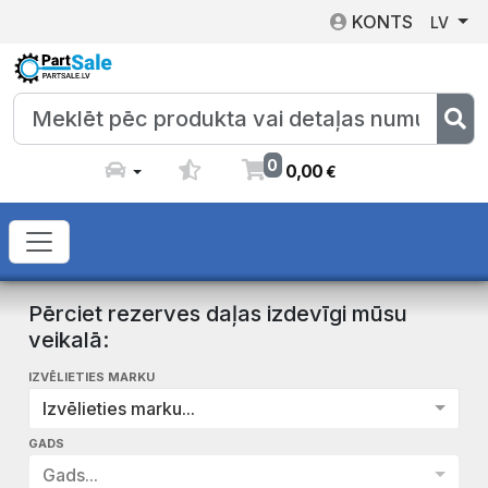
KONTS
LV
0
0
,
00
€
Pērciet rezerves daļas izdevīgi mūsu
veikalā:
IZVĒLIETIES MARKU
Izvēlieties marku...
GADS
Gads...