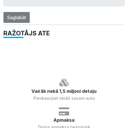
Saglabāt
RAŽOTĀJS ATE
Vairāk nekā 1,5 miljoni detaļu
Pieskaņojiet ideāli savam auto
Apmaksa
Droša apmaksa tiešsaistē