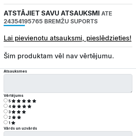
ATSTĀJIET SAVU ATSAUKSMI
ATE
24354195765 BREMŽU SUPORTS
Lai pievienotu atsauksmi, pieslēdzieties!
Šim produktam vēl nav vērtējumu.
Atsauksmes
Vērtējums
5
4
3
2
1
Vārds un uzvārds