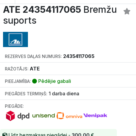
ATE 24354117065
Bremžu
suports
24354117065
REZERVES DAĻAS NUMURS:
ATE
RAŽOTĀJS:
Pēdējie gabali
PIEEJAMĪBA:
1 darba diena
PIEGĀDES TERMIŅŠ:
PIEGĀDE:
Līdz bezmaksas piegādei -
300.00
€