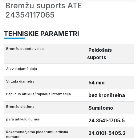
Bremžu suports ATE
24354117065
TEHNISKIE PARAMETRI
Bremžu suporta veids:
Peldošais
suports
Aizvietojamā daļa
Virzuļa diametrs:
54 mm
Papildus artikuls/Papildus informācija:
bez kronšteina
Bremžu sistēma:
Sumitomo
pāra artikulu numuri:
24.3541-1705.5
Rekomendējamo piederumu artikula
24.0101-5405.2
numurs: