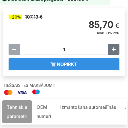
107,13 €
-20%
85,70
€
iesk. 21% PVN
NOPIRKT
TIEŠSAISTES MAKSĀJUMI:
Tehniskie
OEM
Izmantošana automašīnās
A
parametri
numuri