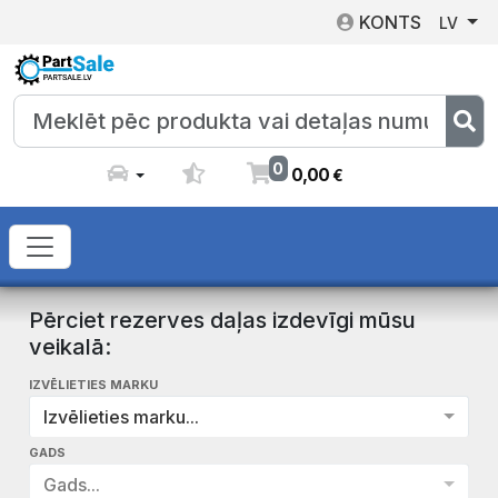
KONTS
LV
0
0
,
00
€
Pērciet rezerves daļas izdevīgi mūsu
veikalā:
IZVĒLIETIES MARKU
Izvēlieties marku...
GADS
Gads...