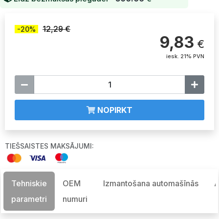
12,29 €
-20%
9,83
€
iesk. 21% PVN
NOPIRKT
TIEŠSAISTES MAKSĀJUMI:
Tehniskie
OEM
Izmantošana automašīnās
A
parametri
numuri