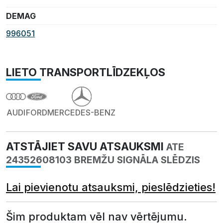
DEMAG
996051
LIETO TRANSPORTLĪDZEKĻOS
AUDI
FORD
MERCEDES-BENZ
ATSTĀJIET SAVU ATSAUKSMI
ATE
24352608103 BREMŽU SIGNĀLA SLĒDZIS
Lai pievienotu atsauksmi, pieslēdzieties!
Šim produktam vēl nav vērtējumu.