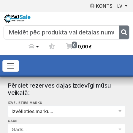
KONTS
LV
0
0
,
00
€
Pērciet rezerves daļas izdevīgi mūsu
veikalā:
IZVĒLIETIES MARKU
Izvēlieties marku...
GADS
Gads...