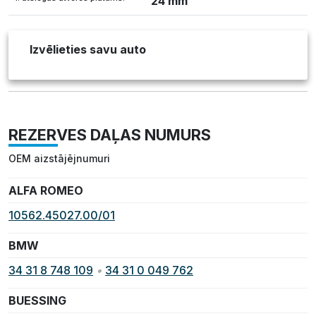
24 mm
Izvēlieties savu auto
REZERVES DAĻAS NUMURS
OEM aizstājējnumuri
ALFA ROMEO
10562.45027.00/01
BMW
34 31 8 748 109
•
34 31 0 049 762
BUESSING