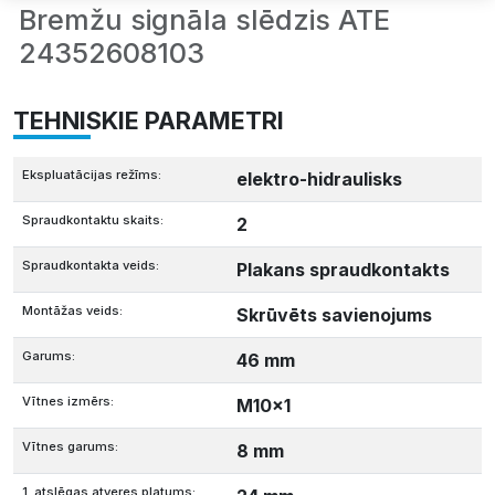
Bremžu signāla slēdzis ATE
24352608103
TEHNISKIE PARAMETRI
Ekspluatācijas režīms:
elektro-hidraulisks
Spraudkontaktu skaits:
2
Spraudkontakta veids:
Plakans spraudkontakts
Montāžas veids:
Skrūvēts savienojums
Garums:
46 mm
Vītnes izmērs:
M10x1
Vītnes garums:
8 mm
1. atslēgas atveres platums: