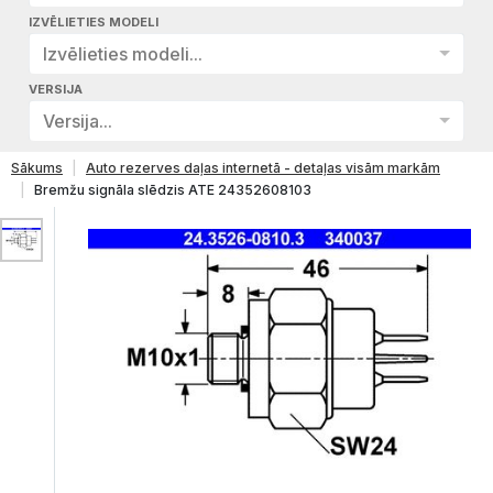
IZVĒLIETIES MODELI
Izvēlieties modeli...
VERSIJA
Versija...
Sākums
Auto rezerves daļas internetā - detaļas visām markām
Bremžu signāla slēdzis ATE 24352608103