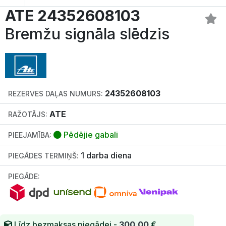
ATE 24352608103
Bremžu signāla slēdzis
24352608103
REZERVES DAĻAS NUMURS:
ATE
RAŽOTĀJS:
Pēdējie gabali
PIEEJAMĪBA:
1 darba diena
PIEGĀDES TERMIŅŠ:
PIEGĀDE:
Līdz bezmaksas piegādei -
300.00
€