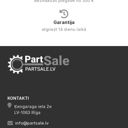
Bezmaksas piegāde no 300 €
Garantija
atgriezt 14 dienu laikā
KONTAKTI
Ķengaraga iela 2e
LV-1063 Rīga
info@partsale.lv