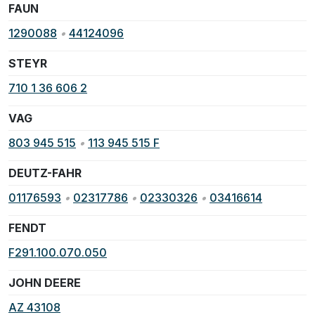
FAUN
1290088
•
44124096
STEYR
710 1 36 606 2
VAG
803 945 515
•
113 945 515 F
DEUTZ-FAHR
01176593
•
02317786
•
02330326
•
03416614
FENDT
F291.100.070.050
JOHN DEERE
AZ 43108