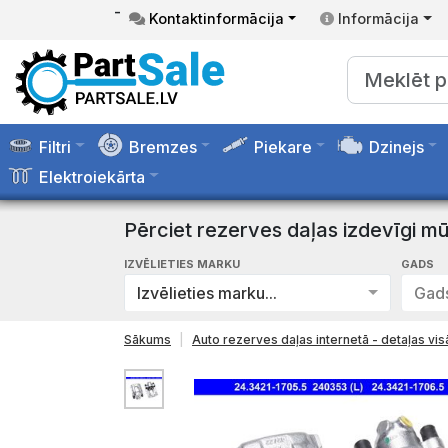
-
Kontaktinformācija
Informācija
Filtri
Bremzes
Piekare
Dzinejs
Elektroiekārta
Pērciet rezerves daļas izdevīgi mū
IZVĒLIETIES MARKU
GADS
Izvēlieties marku...
Gads
Sākums
Auto rezerves daļas internetā - detaļas v