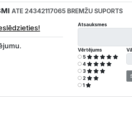
SMI
ATE 24342117065 BREMŽU SUPORTS
Atsauksmes
eslēdzieties!
ējumu.
Vērtējums
Vā
5
4
3
2
1