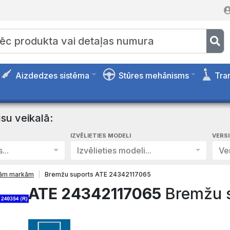
Aizdedzes sistēma
Stūres mehānisms
Tra
su veikalā:
IZVĒLIETIES MODELI
VERS
...
Izvēlieties modeli...
Ver
isām markām
Bremžu suports ATE 24342117065
ATE 24342117065
Bremžu 