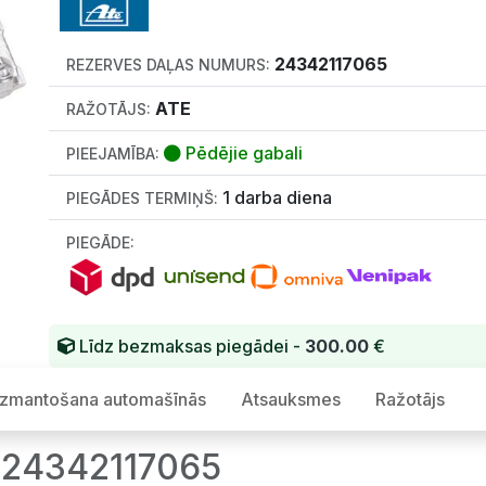
24342117065
REZERVES DAĻAS NUMURS:
ATE
RAŽOTĀJS:
Pēdējie gabali
PIEEJAMĪBA:
1 darba diena
PIEGĀDES TERMIŅŠ:
PIEGĀDE:
Līdz bezmaksas piegādei -
300.00
€
Izmantošana automašīnās
Atsauksmes
Ražotājs
 24342117065