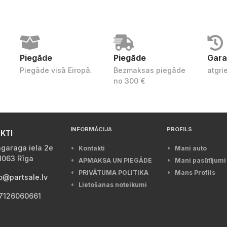
Piegāde
Piegāde
Gara
Piegāde visā Eiropā.
Bezmaksas piegāde
atgri
no 300 €
INFORMĀCIJA
PROFILS
KTI
garaga iela 2e
Kontakti
Mani auto
1063 Rīga
APMAKSA UN PIEGĀDE
Mani pasūtījumi
PRIVĀTUMA POLITIKA
Mans Profils
o@partsale.lv
Lietošanas noteikumi
7126060661