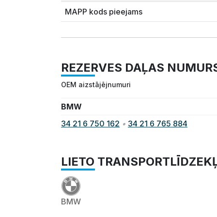
MAPP kods pieejams
REZERVES DAĻAS NUMUR
OEM aizstājējnumuri
BMW
34 21 6 750 162
•
34 21 6 765 884
LIETO TRANSPORTLĪDZEK
BMW