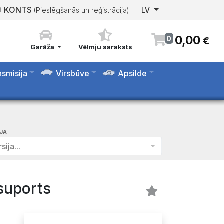
KONTS
(Pieslēgšanās un reģistrācija)
LV
0
,
00
0
€
Garāža
Vēlmju saraksts
nsmisija
Virsbūve
Apsilde
IJA
sija...
suports