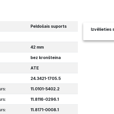
Peldošais suports
Izvēlieties
42 mm
bez kronšteina
ATE
24.3421-1705.5
rs:
11.0101-5402.2
rs:
11.8116-0296.1
rs:
11.8171-0008.1