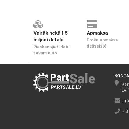
Vairāk nekā 1,5
Apmaksa
miljoni detaļu
Droša apmaksa
tiešsaistē
Pieskaņojiet ideāli
savam auto
KONTA
Ķen
LV-
inf
+3