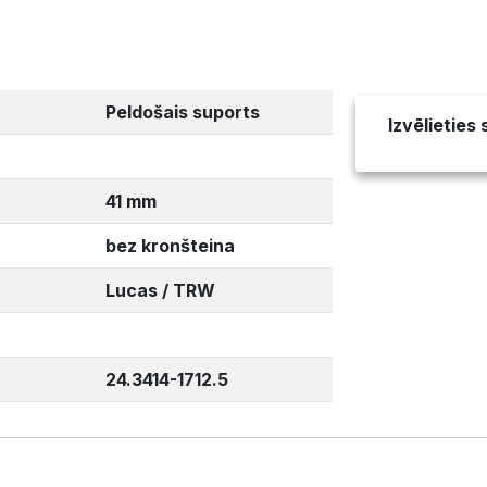
Peldošais suports
Izvēlieties
41 mm
bez kronšteina
Lucas / TRW
24.3414-1712.5