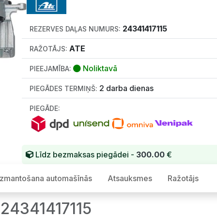
24341417115
REZERVES DAĻAS NUMURS:
ATE
RAŽOTĀJS:
Noliktavā
PIEEJAMĪBA:
2 darba dienas
PIEGĀDES TERMIŅŠ:
PIEGĀDE:
Līdz bezmaksas piegādei -
300.00
€
Izmantošana automašīnās
Atsauksmes
Ražotājs
 24341417115