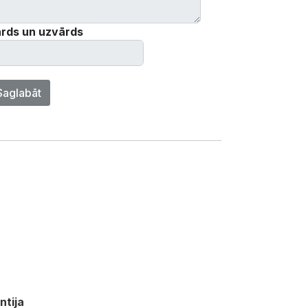
rds un uzvārds
Saglabāt
ntija