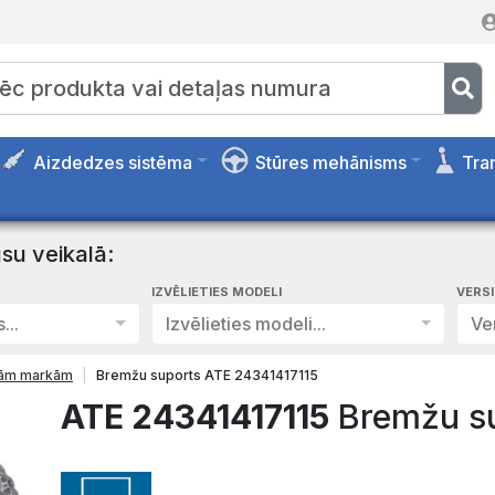
Aizdedzes sistēma
Stūres mehānisms
Tra
su veikalā:
IZVĒLIETIES MODELI
VERS
...
Izvēlieties modeli...
Ver
isām markām
Bremžu suports ATE 24341417115
ATE 24341417115
Bremžu s