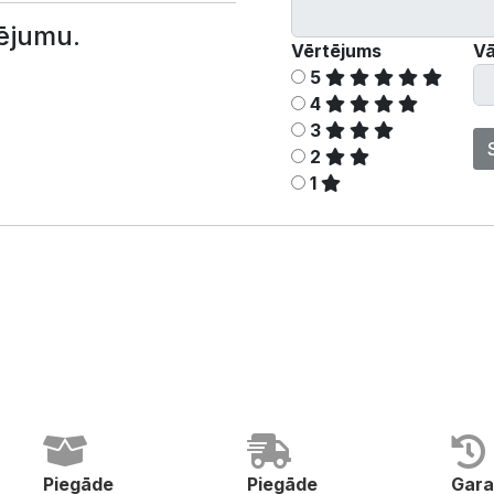
ējumu.
Vērtējums
Vā
5
4
3
2
1
Piegāde
Piegāde
Gara