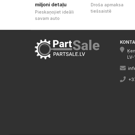
miljoni detaļu
Droša apmaksa
tiešsaistē
Pieskaņojiet ideāli
savam auto
KONTA
Ķen
LV-
inf
+3