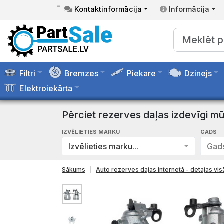
-
Kontaktinformācija
Informācija
Filtri
Bremzes
Piekare
Dzinejs
Elektroiekārta
Pērciet rezerves daļas izdevīgi mū
IZVĒLIETIES MARKU
GADS
Izvēlieties marku...
Gads
Sākums
Auto rezerves daļas internetā - detaļas v