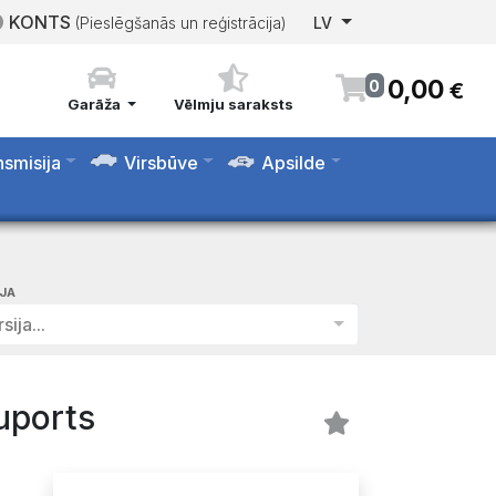
KONTS
(Pieslēgšanās un reģistrācija)
LV
0
,
00
0
€
Garāža
Vēlmju saraksts
nsmisija
Virsbūve
Apsilde
IJA
sija...
uports