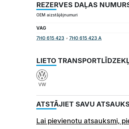
REZERVES DAĻAS NUMUR
OEM aizstājējnumuri
VAG
7H0 615 423
•
7H0 615 423 A
LIETO TRANSPORTLĪDZEK
VW
ATSTĀJIET SAVU ATSAUK
Lai pievienotu atsauksmi, pi