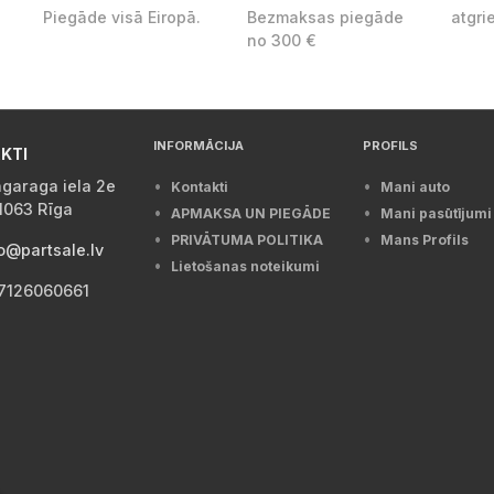
Piegāde visā Eiropā.
Bezmaksas piegāde
atgri
no 300 €
INFORMĀCIJA
PROFILS
KTI
garaga iela 2e
Kontakti
Mani auto
1063 Rīga
APMAKSA UN PIEGĀDE
Mani pasūtījumi
PRIVĀTUMA POLITIKA
Mans Profils
o@partsale.lv
Lietošanas noteikumi
7126060661