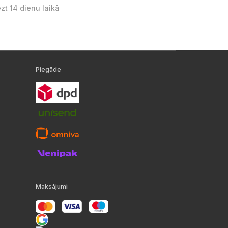
ezt 14 dienu laikā
Piegāde
Maksājumi