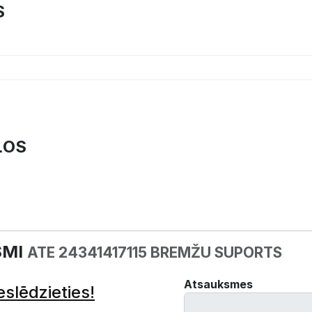
S
ĻOS
SMI
ATE 24341417115 BREMŽU SUPORTS
Atsauksmes
eslēdzieties!