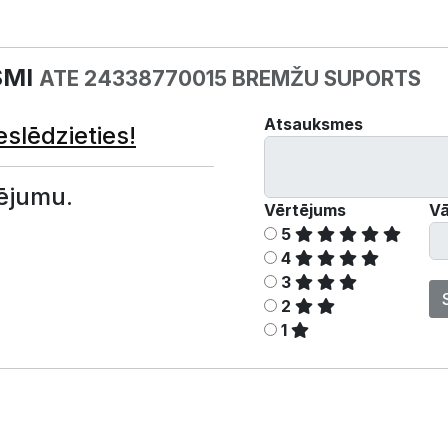
SMI
ATE 24338770015 BREMŽU SUPORTS
Atsauksmes
eslēdzieties!
ējumu.
Vērtējums
Vā
5
4
3
2
1