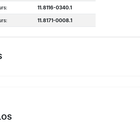
rs:
11.8116-0340.1
rs:
11.8171-0008.1
S
ĻOS