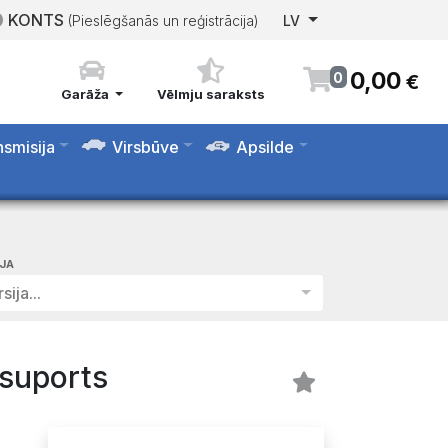
KONTS
(Pieslēgšanās un reģistrācija)
LV
0
,
00
0
€
Garāža
Vēlmju saraksts
nsmisija
Virsbūve
Apsilde
IJA
sija...
suports