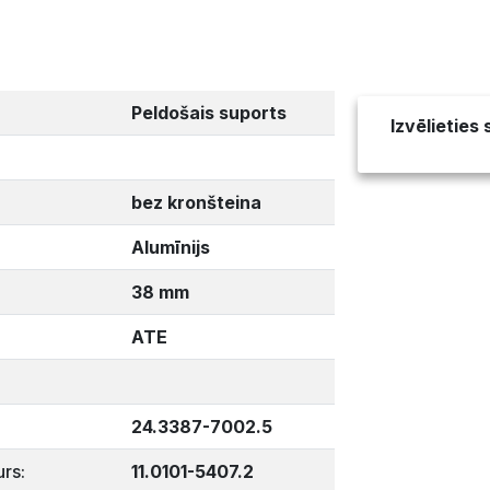
Peldošais suports
Izvēlieties
bez kronšteina
Alumīnijs
38 mm
ATE
24.3387-7002.5
rs:
11.0101-5407.2