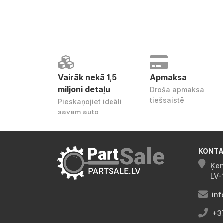
Vairāk nekā 1,5
Apmaksa
miljoni detaļu
Droša apmaksa
tiešsaistē
Pieskaņojiet ideāli
savam auto
KONTA
Ķen
LV-
inf
+3