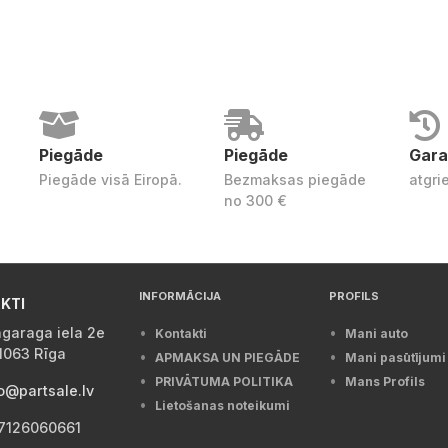
Piegāde
Piegāde
Gara
Piegāde visā Eiropā.
Bezmaksas piegāde
atgri
no 300 €
INFORMĀCIJA
PROFILS
KTI
garaga iela 2e
Kontakti
Mani auto
1063 Rīga
APMAKSA UN PIEGĀDE
Mani pasūtījumi
PRIVĀTUMA POLITIKA
Mans Profils
o@partsale.lv
Lietošanas noteikumi
7126060661