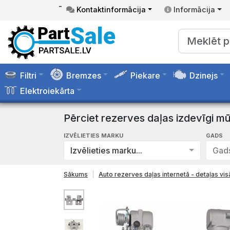
-
Kontaktinformācija
Informācija
Filtri
Bremzes
Piekare
Dzinejs
Elektroiekārta
Pērciet rezerves daļas izdevīgi mū
IZVĒLIETIES MARKU
GADS
Izvēlieties marku...
Gads
Sākums
Auto rezerves daļas internetā - detaļas v