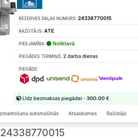
24338770015
REZERVES DAĻAS NUMURS:
ATE
RAŽOTĀJS:
Noliktavā
PIEEJAMĪBA:
2 darba dienas
PIEGĀDES TERMIŅŠ:
PIEGĀDE:
Līdz bezmaksas piegādei -
300.00
€
Izmantošana automašīnās
Atsauksmes
Ražotājs
 24338770015