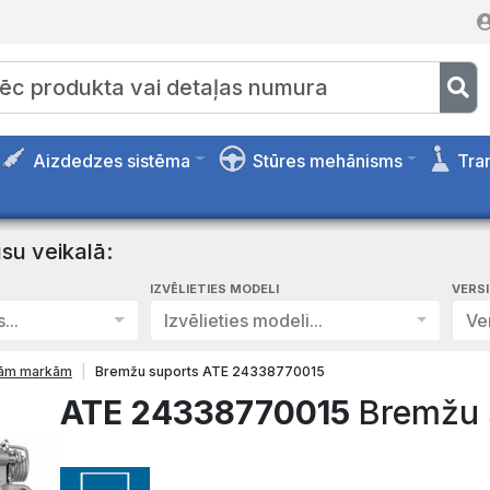
Aizdedzes sistēma
Stūres mehānisms
Tra
su veikalā:
IZVĒLIETIES MODELI
VERS
...
Izvēlieties modeli...
Ver
isām markām
Bremžu suports ATE 24338770015
ATE 24338770015
Bremžu 