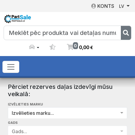
KONTS
LV
0
0
,
00
€
Pērciet rezerves daļas izdevīgi mūsu
veikalā:
IZVĒLIETIES MARKU
Izvēlieties marku...
GADS
Gads...