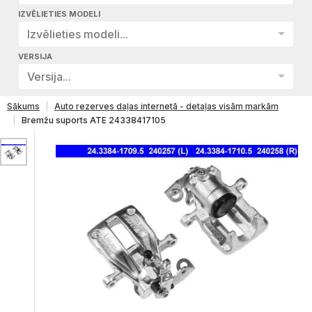
IZVĒLIETIES MODELI
Izvēlieties modeli...
VERSIJA
Versija...
Sākums
Auto rezerves daļas internetā - detaļas visām markām
Bremžu suports ATE 24338417105