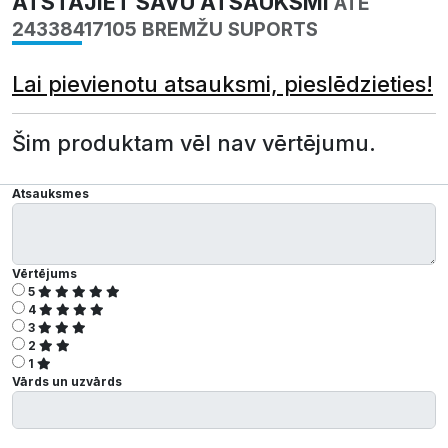
ATSTĀJIET SAVU ATSAUKSMI
ATE
24338417105 BREMŽU SUPORTS
Lai pievienotu atsauksmi, pieslēdzieties!
Šim produktam vēl nav vērtējumu.
Atsauksmes
Vērtējums
5
4
3
2
1
Vārds un uzvārds