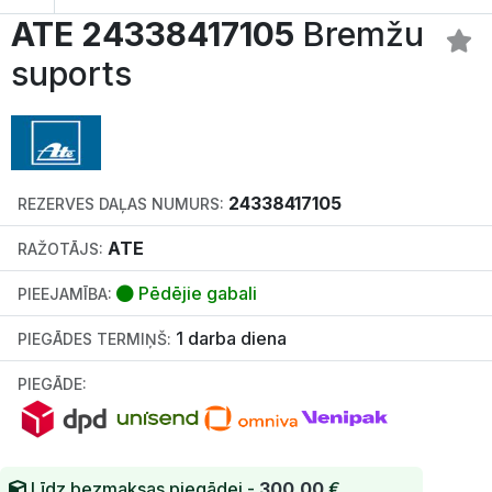
ATE 24338417105
Bremžu
suports
24338417105
REZERVES DAĻAS NUMURS:
ATE
RAŽOTĀJS:
Pēdējie gabali
PIEEJAMĪBA:
1 darba diena
PIEGĀDES TERMIŅŠ:
PIEGĀDE:
Līdz bezmaksas piegādei -
300.00
€