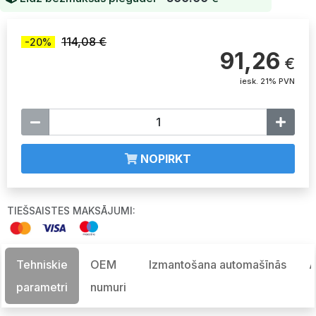
114,08 €
-20%
91,26
€
iesk. 21% PVN
NOPIRKT
TIEŠSAISTES MAKSĀJUMI:
Tehniskie
OEM
Izmantošana automašīnās
A
parametri
numuri