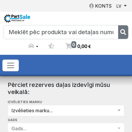
KONTS
LV
0
0
,
00
€
Pērciet rezerves daļas izdevīgi mūsu
veikalā:
IZVĒLIETIES MARKU
Izvēlieties marku...
GADS
Gads...