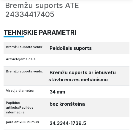
Bremžu suports ATE
24334417405
TEHNISKIE PARAMETRI
Bremžu suporta veids:
Peldošais suports
Aizvietojamā daļa
Bremžu suporta veids:
Bremžu suports ar iebūvētu
stāvbremzes mehānismu
Virzuļa diametrs:
34 mm
Papildus
bez kronšteina
artikuls/Papildus
informācija:
pāra artikulu numuri:
24.3344-1739.5