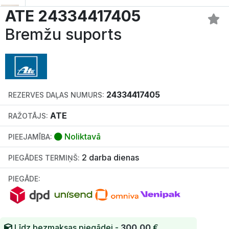
ATE 24334417405
Bremžu suports
24334417405
REZERVES DAĻAS NUMURS:
ATE
RAŽOTĀJS:
Noliktavā
PIEEJAMĪBA:
2 darba dienas
PIEGĀDES TERMIŅŠ:
PIEGĀDE:
Līdz bezmaksas piegādei -
300.00
€