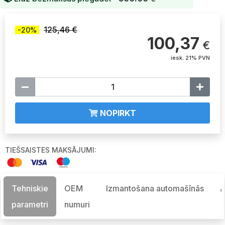
125,46 €
-20%
100,37
€
iesk. 21% PVN
NOPIRKT
TIEŠSAISTES MAKSĀJUMI:
Tehniskie
OEM
Izmantošana automašīnās
A
parametri
numuri