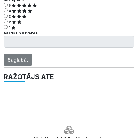
5
4
3
2
1
Vārds un uzvārds
Saglabāt
RAŽOTĀJS ATE