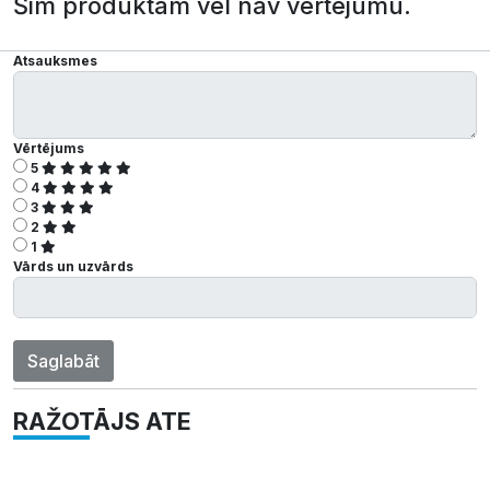
Šim produktam vēl nav vērtējumu.
Atsauksmes
Vērtējums
5
4
3
2
1
Vārds un uzvārds
Saglabāt
RAŽOTĀJS ATE