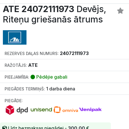
ATE 24072111973
Devējs,
Riteņu griešanās ātrums
24072111973
REZERVES DAĻAS NUMURS:
ATE
RAŽOTĀJS:
Pēdējie gabali
PIEEJAMĪBA:
1 darba diena
PIEGĀDES TERMIŅŠ:
PIEGĀDE:
Līdz bezmaksas piegādei -
300.00
€