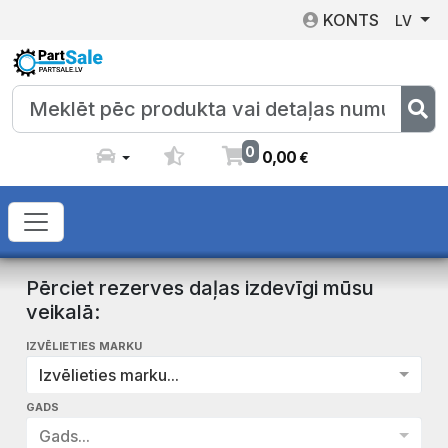
KONTS
LV
0
0
,
00
€
Pērciet rezerves daļas izdevīgi mūsu
veikalā:
IZVĒLIETIES MARKU
Izvēlieties marku...
GADS
Gads...