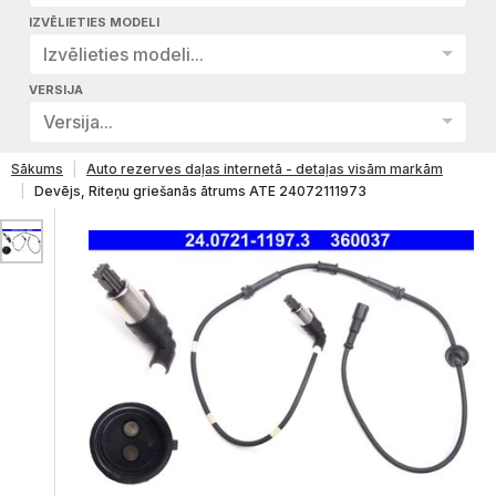
IZVĒLIETIES MODELI
Izvēlieties modeli...
VERSIJA
Versija...
Sākums
Auto rezerves daļas internetā - detaļas visām markām
Devējs, Riteņu griešanās ātrums ATE 24072111973