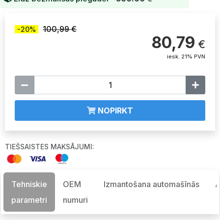
100,99 €
-20%
80,79
€
iesk. 21% PVN
NOPIRKT
TIEŠSAISTES MAKSĀJUMI:
Tehniskie
OEM
Izmantošana automašīnās
A
parametri
numuri