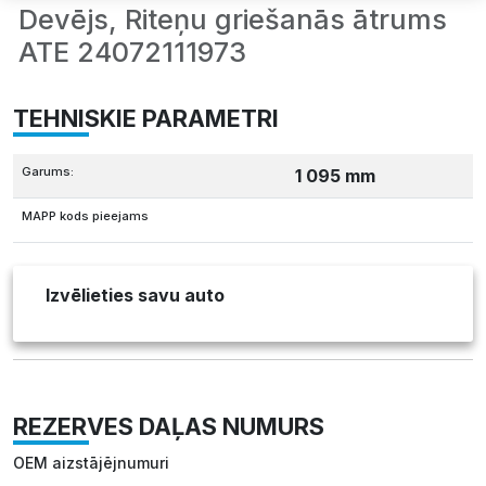
Devējs, Riteņu griešanās ātrums
ATE 24072111973
TEHNISKIE PARAMETRI
Garums:
1 095 mm
MAPP kods pieejams
Izvēlieties savu auto
REZERVES DAĻAS NUMURS
OEM aizstājējnumuri