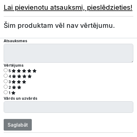
Lai pievienotu atsauksmi, pieslēdzieties!
Šim produktam vēl nav vērtējumu.
Atsauksmes
Vērtējums
5
4
3
2
1
Vārds un uzvārds
Saglabāt