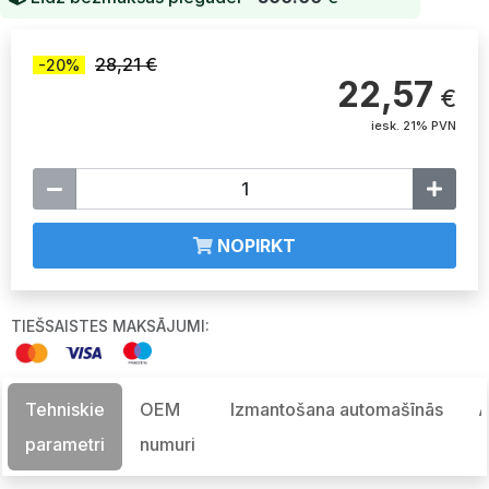
28,21 €
-20%
22,57
€
iesk. 21% PVN
NOPIRKT
TIEŠSAISTES MAKSĀJUMI:
Tehniskie
OEM
Izmantošana automašīnās
A
parametri
numuri