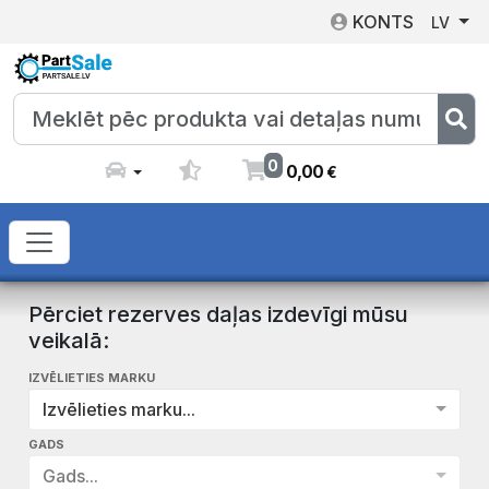
KONTS
LV
0
0
,
00
€
Pērciet rezerves daļas izdevīgi mūsu
veikalā:
IZVĒLIETIES MARKU
Izvēlieties marku...
GADS
Gads...