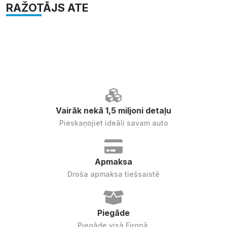
RAŽOTĀJS ATE
Vairāk nekā 1,5 miljoni detaļu
Pieskaņojiet ideāli savam auto
Apmaksa
Droša apmaksa tiešsaistē
Piegāde
Piegāde visā Eiropā.