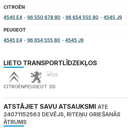
CITROËN
4545 E4
•
96 550 678 80
•
96 654 555 80
•
4545 J9
PEUGEOT
4545 E4
•
96 654 555 80
•
4545 J9
LIETO TRANSPORTLĪDZEKĻOS
CITROËN
PEUGEOT
DS
ATSTĀJIET SAVU ATSAUKSMI
ATE
24071152563 DEVĒJS, RITEŅU GRIEŠANĀS
ĀTRUMS