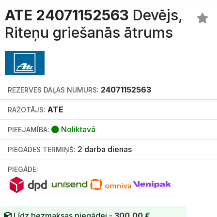
ATE 24071152563
Devējs,
Riteņu griešanās ātrums
24071152563
REZERVES DAĻAS NUMURS:
ATE
RAŽOTĀJS:
Noliktavā
PIEEJAMĪBA:
2 darba dienas
PIEGĀDES TERMIŅŠ:
PIEGĀDE:
Līdz bezmaksas piegādei -
300.00
€