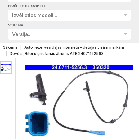
IZVĒLIETIES MODELI
Izvēlieties modeli...
VERSIJA
Versija...
Sākums
Auto rezerves daļas internetā - detaļas visām markām
Devējs, Riteņu griešanās ātrums ATE 24071152563